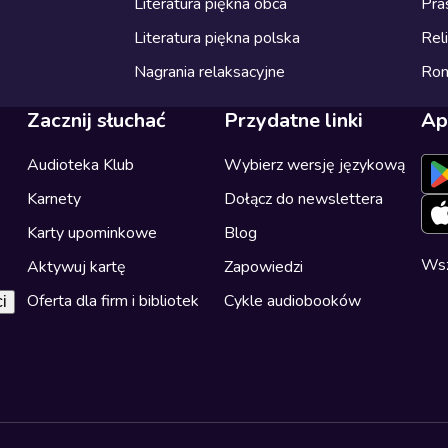
Literatura piękna obca
Pra
Literatura piękna polska
Reli
Nagrania relaksacyjne
Ro
Zacznij słuchać
Przydatne linki
Ap
Audioteka Klub
Wybierz wersję językową
Karnety
Dołącz do newslettera
Karty upominkowe
Blog
Wsz
Aktywuj kartę
Zapowiedzi
Oferta dla firm i bibliotek
Cykle audiobooków
i