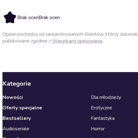
Brak ocen
Brak ocen
Opinie pochodzą od zarejestrowanych Klientów, którzy dokonali 
publikowane zgodnie z
Warunkami opiniowania
.
Kategorie
Nowości
Dla młodzieży
Oferty specjalne
Erotyczne
Bestsellery
Fantastyka
Audioseriale
Horror