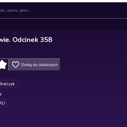
wie. Odcinek 358
Dodaj do ulubionych
Bralczyk
y
RO