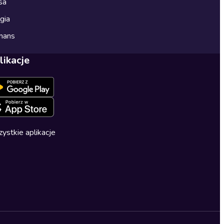
sa
gia
mans
likacje
ystkie aplikacje