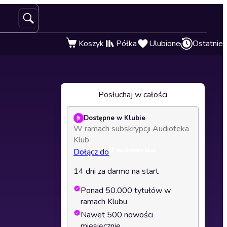
Koszyk
Półka
Ulubione
Ostatnie
Posłuchaj w całości
Dostępne w Klubie
W ramach subskrypcji Audioteka
Klub
Dołącz do
14 dni za darmo na start
Ponad 50.000 tytułów w
ramach Klubu
Nawet 500 nowości
miesięcznie