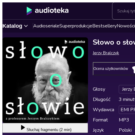
Audioseriale
Superprodukcje
Bestsellery
Nowości
Katalog
Słowo o sło
Jerzy Bralczyk
Ocena użytkowników
Głosy
Jerzy 
Długość
3 minut
Wydawca
EMI P
Format
MP3
Język
Polski
Słuchaj
fragmentu (2 min)