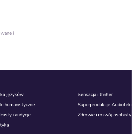
owane i
ka języków
Sensacja i thriller
ki humanistyczne
Superprodukcje Audioteki
casty i audycje
Zdrowie i rozwój osobisty
ityka