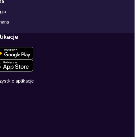
sa
gia
mans
likacje
ystkie aplikacje