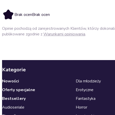
Brak ocen
Brak ocen
Opinie pochodzą od zarejestrowanych Klientów, którzy dokonali 
publikowane zgodnie z
Warunkami opiniowania
.
Kategorie
Nowości
Dla młodzieży
Oferty specjalne
Erotyczne
Bestsellery
Fantastyka
Audioseriale
Horror