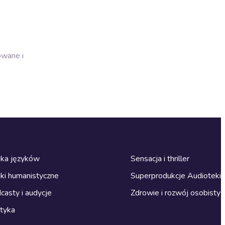
owane i
ka języków
Sensacja i thriller
ki humanistyczne
Superprodukcje Audioteki
casty i audycje
Zdrowie i rozwój osobisty
ityka