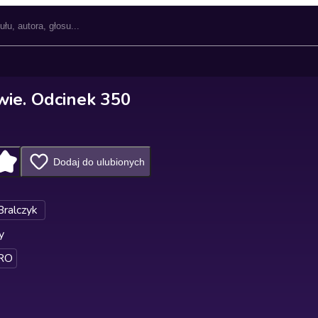
wie. Odcinek 350
Dodaj do ulubionych
Bralczyk
y
RO