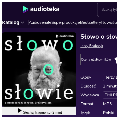
Audioseriale
Superprodukcje
Bestsellery
Nowości
Katalog
Słowo o sło
Jerzy Bralczyk
Ocena użytkowników
Głosy
Jerzy 
Długość
2 minut
Wydawca
EMI P
Format
MP3
Język
Polski
Słuchaj
fragmentu (2 min)