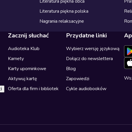
Literatura piękna obca
Pra
Literatura piękna polska
Reli
Nagrania relaksacyjne
Ro
Zacznij słuchać
Przydatne linki
Ap
Audioteka Klub
Wybierz wersję językową
Karnety
Dołącz do newslettera
Karty upominkowe
Blog
Wsz
Aktywuj kartę
Zapowiedzi
Oferta dla firm i bibliotek
Cykle audiobooków
i