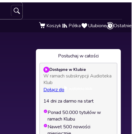
Koszyk
Półka
Ulubione
Ostatnie
Posłuchaj w całości
Dostępne w Klubie
W ramach subskrypcji Audioteka
Klub
Dołącz do
14 dni za darmo na start
Ponad 50.000 tytułów w
ramach Klubu
Nawet 500 nowości
miesięcznie