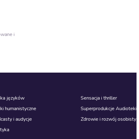
owane i
ka języków
Sensacja i thriller
ki humanistyczne
Superprodukcje Audioteki
casty i audycje
Zdrowie i rozwój osobisty
ityka