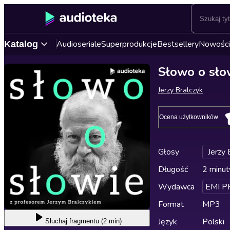
Audioseriale
Superprodukcje
Bestsellery
Nowości
Katalog
Słowo o sło
Jerzy Bralczyk
Ocena użytkowników
Głosy
Jerzy 
Długość
2 minut
Wydawca
EMI P
Format
MP3
Język
Polski
Słuchaj
fragmentu (2 min)