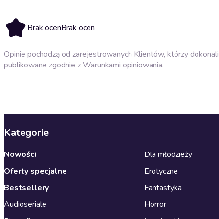
Brak ocen
Brak ocen
Opinie pochodzą od zarejestrowanych Klientów, którzy dokonali 
publikowane zgodnie z
Warunkami opiniowania
.
Kategorie
Nowości
Dla młodzieży
Oferty specjalne
Erotyczne
Bestsellery
Fantastyka
Audioseriale
Horror