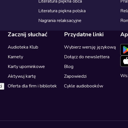
Literatura piękna obca
Pra
Literatura piękna polska
Reli
Nagrania relaksacyjne
Ro
Zacznij słuchać
Przydatne linki
Ap
Audioteka Klub
Wybierz wersję językową
Karnety
Dołącz do newslettera
Karty upominkowe
Blog
Wsz
Aktywuj kartę
Zapowiedzi
Oferta dla firm i bibliotek
Cykle audiobooków
i