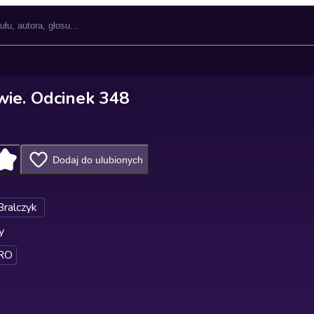
wie. Odcinek 348
Dodaj do ulubionych
Bralczyk
y
RO