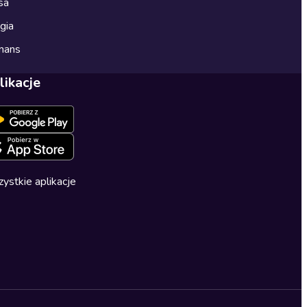
sa
gia
mans
likacje
ystkie aplikacje