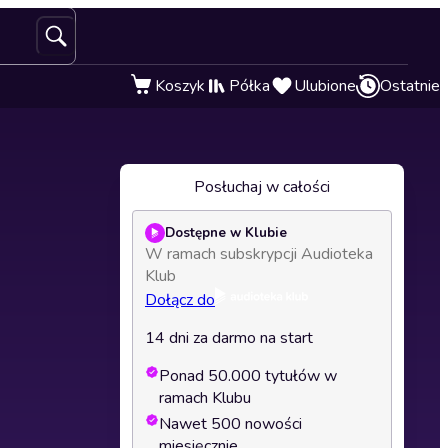
Koszyk
Półka
Ulubione
Ostatnie
Posłuchaj w całości
Dostępne w Klubie
W ramach subskrypcji Audioteka
Klub
Dołącz do
14 dni za darmo na start
Ponad 50.000 tytułów w
ramach Klubu
Nawet 500 nowości
miesięcznie