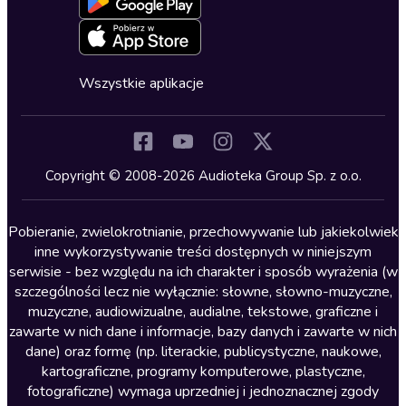
Oferta dla firm i bibliotek
Deklaracja dostępności
Erotyczne
Zapowiedzi
Fantastyka
Cykle audiobooków
Horror
Wszystkie aplikacje
Inne języki
Komedia
Kryminały
Copyright © 2008-2026 Audioteka Group Sp. z o.o.
Lektury szkolne
Literatura anglojęzyczna
Pobieranie, zwielokrotnianie, przechowywanie lub jakiekolwiek
inne wykorzystywanie treści dostępnych w niniejszym
Literatura faktu
serwisie - bez względu na ich charakter i sposób wyrażenia (w
szczególności lecz nie wyłącznie: słowne, słowno-muzyczne,
Literatura obyczajowa
muzyczne, audiowizualne, audialne, tekstowe, graficzne i
Literatura piękna obca
zawarte w nich dane i informacje, bazy danych i zawarte w nich
dane) oraz formę (np. literackie, publicystyczne, naukowe,
Literatura piękna polska
kartograficzne, programy komputerowe, plastyczne,
Nagrania relaksacyjne
fotograficzne) wymaga uprzedniej i jednoznacznej zgody