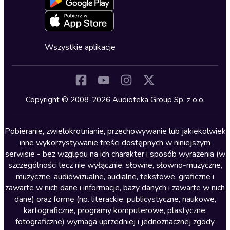
Oferta dla firm i bibliotek
Deklaracja dostępności
Erotyczne
Zapowiedzi
Fantastyka
Cykle audiobooków
Horror
Wszystkie aplikacje
Inne języki
Komedia
Kryminały
Copyright © 2008-2026 Audioteka Group Sp. z o.o.
Lektury szkolne
Literatura anglojęzyczna
Pobieranie, zwielokrotnianie, przechowywanie lub jakiekolwiek
inne wykorzystywanie treści dostępnych w niniejszym
Literatura faktu
serwisie - bez względu na ich charakter i sposób wyrażenia (w
szczególności lecz nie wyłącznie: słowne, słowno-muzyczne,
Literatura obyczajowa
muzyczne, audiowizualne, audialne, tekstowe, graficzne i
Literatura piękna obca
zawarte w nich dane i informacje, bazy danych i zawarte w nich
dane) oraz formę (np. literackie, publicystyczne, naukowe,
Literatura piękna polska
kartograficzne, programy komputerowe, plastyczne,
Nagrania relaksacyjne
fotograficzne) wymaga uprzedniej i jednoznacznej zgody