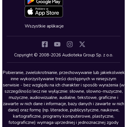
Oferta dla firm i bibliotek
Deklaracja dostępności
Erotyczne
Zapowiedzi
Fantastyka
Cykle audiobooków
Horror
Wszystkie aplikacje
Inne języki
Komedia
Kryminały
Copyright © 2008-2026 Audioteka Group Sp. z o.o.
Lektury szkolne
Literatura anglojęzyczna
Pobieranie, zwielokrotnianie, przechowywanie lub jakiekolwiek
inne wykorzystywanie treści dostępnych w niniejszym
Literatura faktu
serwisie - bez względu na ich charakter i sposób wyrażenia (w
szczególności lecz nie wyłącznie: słowne, słowno-muzyczne,
Literatura obyczajowa
muzyczne, audiowizualne, audialne, tekstowe, graficzne i
Literatura piękna obca
zawarte w nich dane i informacje, bazy danych i zawarte w nich
dane) oraz formę (np. literackie, publicystyczne, naukowe,
Literatura piękna polska
kartograficzne, programy komputerowe, plastyczne,
Nagrania relaksacyjne
fotograficzne) wymaga uprzedniej i jednoznacznej zgody