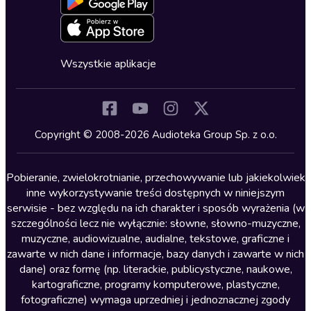
Oferta dla firm i bibliotek
Deklaracja dostępności
Erotyczne
Zapowiedzi
Fantastyka
Cykle audiobooków
Horror
Wszystkie aplikacje
Inne języki
Komedia
Kryminały
Copyright © 2008-2026 Audioteka Group Sp. z o.o.
Lektury szkolne
Literatura anglojęzyczna
Pobieranie, zwielokrotnianie, przechowywanie lub jakiekolwiek
inne wykorzystywanie treści dostępnych w niniejszym
Literatura faktu
serwisie - bez względu na ich charakter i sposób wyrażenia (w
szczególności lecz nie wyłącznie: słowne, słowno-muzyczne,
Literatura obyczajowa
muzyczne, audiowizualne, audialne, tekstowe, graficzne i
Literatura piękna obca
zawarte w nich dane i informacje, bazy danych i zawarte w nich
dane) oraz formę (np. literackie, publicystyczne, naukowe,
Literatura piękna polska
kartograficzne, programy komputerowe, plastyczne,
Nagrania relaksacyjne
fotograficzne) wymaga uprzedniej i jednoznacznej zgody