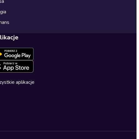
sa
gia
mans
likacje
ystkie aplikacje