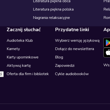
Literatura piękna obca
Pra
Literatura piękna polska
Reli
Nagrania relaksacyjne
Ro
Zacznij słuchać
Przydatne linki
Ap
Audioteka Klub
Wybierz wersję językową
Karnety
Dołącz do newslettera
Karty upominkowe
Blog
Wsz
Aktywuj kartę
Zapowiedzi
Oferta dla firm i bibliotek
Cykle audiobooków
i