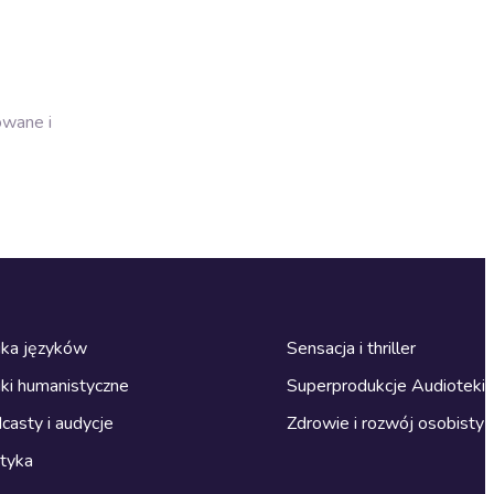
owane i
ka języków
Sensacja i thriller
ki humanistyczne
Superprodukcje Audioteki
casty i audycje
Zdrowie i rozwój osobisty
ityka