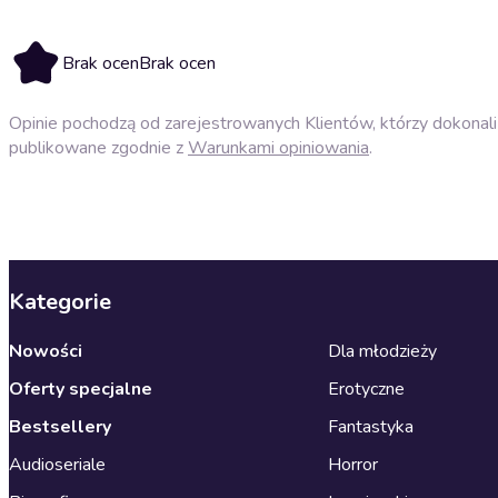
Brak ocen
Brak ocen
Opinie pochodzą od zarejestrowanych Klientów, którzy dokonali 
publikowane zgodnie z
Warunkami opiniowania
.
Kategorie
Nowości
Dla młodzieży
Oferty specjalne
Erotyczne
Bestsellery
Fantastyka
Audioseriale
Horror