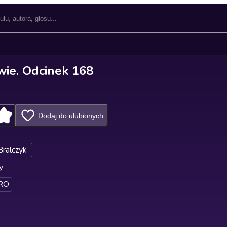
wie. Odcinek 168
Dodaj do ulubionych
Bralczyk
y
RO