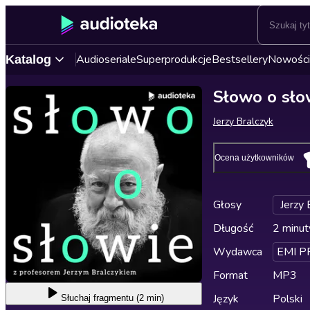
Audioseriale
Superprodukcje
Bestsellery
Nowości
Katalog
Słowo o sło
Jerzy Bralczyk
Ocena użytkowników
Głosy
Jerzy 
Długość
2 minut
Wydawca
EMI P
Format
MP3
Język
Polski
Słuchaj
fragmentu (2 min)