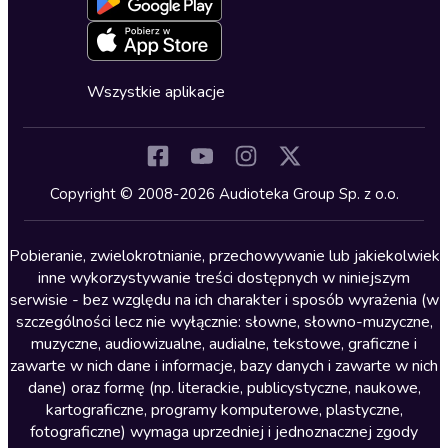
Oferta dla firm i bibliotek
Deklaracja dostępności
Erotyczne
Zapowiedzi
Fantastyka
Cykle audiobooków
Horror
Wszystkie aplikacje
Inne języki
Komedia
Kryminały
Copyright © 2008-2026 Audioteka Group Sp. z o.o.
Lektury szkolne
Literatura anglojęzyczna
Pobieranie, zwielokrotnianie, przechowywanie lub jakiekolwiek
inne wykorzystywanie treści dostępnych w niniejszym
Literatura faktu
serwisie - bez względu na ich charakter i sposób wyrażenia (w
szczególności lecz nie wyłącznie: słowne, słowno-muzyczne,
Literatura obyczajowa
muzyczne, audiowizualne, audialne, tekstowe, graficzne i
Literatura piękna obca
zawarte w nich dane i informacje, bazy danych i zawarte w nich
dane) oraz formę (np. literackie, publicystyczne, naukowe,
Literatura piękna polska
kartograficzne, programy komputerowe, plastyczne,
Nagrania relaksacyjne
fotograficzne) wymaga uprzedniej i jednoznacznej zgody