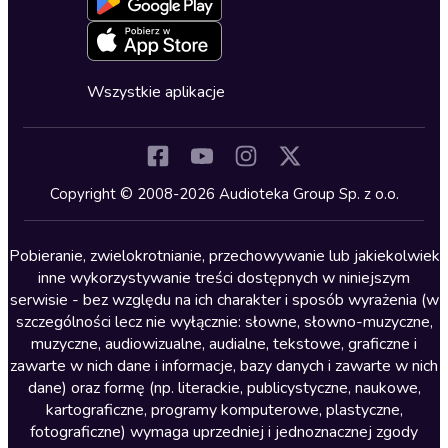
Oferta dla firm i bibliotek
Deklaracja dostępności
Erotyczne
Zapowiedzi
Fantastyka
Cykle audiobooków
Horror
Wszystkie aplikacje
Inne języki
Komedia
Kryminały
Copyright © 2008-2026 Audioteka Group Sp. z o.o.
Lektury szkolne
Literatura anglojęzyczna
Pobieranie, zwielokrotnianie, przechowywanie lub jakiekolwiek
inne wykorzystywanie treści dostępnych w niniejszym
Literatura faktu
serwisie - bez względu na ich charakter i sposób wyrażenia (w
szczególności lecz nie wyłącznie: słowne, słowno-muzyczne,
Literatura obyczajowa
muzyczne, audiowizualne, audialne, tekstowe, graficzne i
Literatura piękna obca
zawarte w nich dane i informacje, bazy danych i zawarte w nich
dane) oraz formę (np. literackie, publicystyczne, naukowe,
Literatura piękna polska
kartograficzne, programy komputerowe, plastyczne,
Nagrania relaksacyjne
fotograficzne) wymaga uprzedniej i jednoznacznej zgody