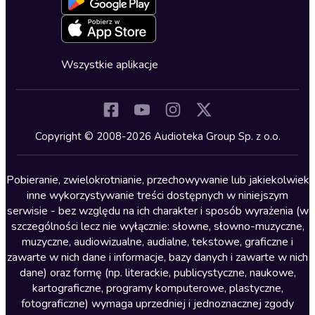
Oferta dla firm i bibliotek
Deklaracja dostępności
Erotyczne
Zapowiedzi
Fantastyka
Cykle audiobooków
Horror
Wszystkie aplikacje
Inne języki
Komedia
Kryminały
Copyright © 2008-2026 Audioteka Group Sp. z o.o.
Lektury szkolne
Literatura anglojęzyczna
Pobieranie, zwielokrotnianie, przechowywanie lub jakiekolwiek
inne wykorzystywanie treści dostępnych w niniejszym
Literatura faktu
serwisie - bez względu na ich charakter i sposób wyrażenia (w
szczególności lecz nie wyłącznie: słowne, słowno-muzyczne,
Literatura obyczajowa
muzyczne, audiowizualne, audialne, tekstowe, graficzne i
Literatura piękna obca
zawarte w nich dane i informacje, bazy danych i zawarte w nich
dane) oraz formę (np. literackie, publicystyczne, naukowe,
Literatura piękna polska
kartograficzne, programy komputerowe, plastyczne,
Nagrania relaksacyjne
fotograficzne) wymaga uprzedniej i jednoznacznej zgody