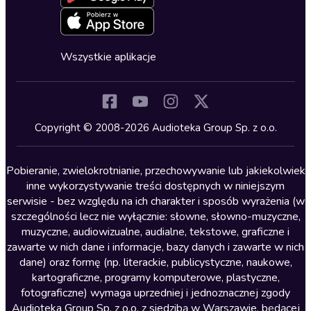
Deklaracja dostępności
Erotyczne
Zapowiedzi
Fantastyka
Cykle audiobooków
Horror
Wszystkie aplikacje
Inne języki
Komedia
Kryminały
Copyright © 2008-2026 Audioteka Group Sp. z o.o.
Lektury szkolne
Literatura anglojęzyczna
Pobieranie, zwielokrotnianie, przechowywanie lub jakiekolwiek
inne wykorzystywanie treści dostępnych w niniejszym
Literatura faktu
serwisie - bez względu na ich charakter i sposób wyrażenia (w
szczególności lecz nie wyłącznie: słowne, słowno-muzyczne,
Literatura obyczajowa
muzyczne, audiowizualne, audialne, tekstowe, graficzne i
Literatura piękna obca
zawarte w nich dane i informacje, bazy danych i zawarte w nich
dane) oraz formę (np. literackie, publicystyczne, naukowe,
Literatura piękna polska
kartograficzne, programy komputerowe, plastyczne,
Nagrania relaksacyjne
fotograficzne) wymaga uprzedniej i jednoznacznej zgody
Audioteka Group Sp. z o.o. z siedzibą w Warszawie, będącej