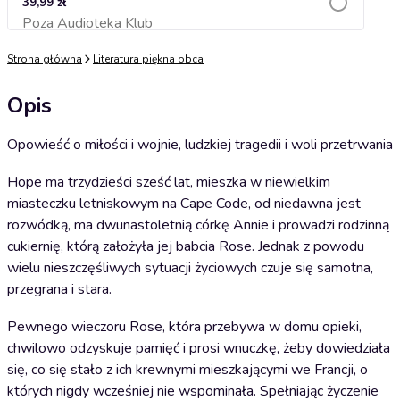
39,99 zł
Poza Audioteka Klub
Dodaj do koszyka
Strona główna
Literatura piękna obca
Opis
Opowieść o miłości i wojnie, ludzkiej tragedii i woli przetrwania
Hope ma trzydzieści sześć lat, mieszka w niewielkim
miasteczku letniskowym na Cape Code, od niedawna jest
rozwódką, ma dwunastoletnią córkę Annie i prowadzi rodzinną
cukiernię, którą założyła jej babcia Rose. Jednak z powodu
wielu nieszczęśliwych sytuacji życiowych czuje się samotna,
przegrana i stara.
Pewnego wieczoru Rose, która przebywa w domu opieki,
chwilowo odzyskuje pamięć i prosi wnuczkę, żeby dowiedziała
się, co się stało z ich krewnymi mieszkającymi we Francji, o
których nigdy wcześniej nie wspominała. Spełniając życzenie