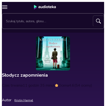
Słodycz zapomnienia
Czas trwania
11 godzin 35 minut
Ocena
4.6
(54 oceny)
Autor
Kristin Harmel