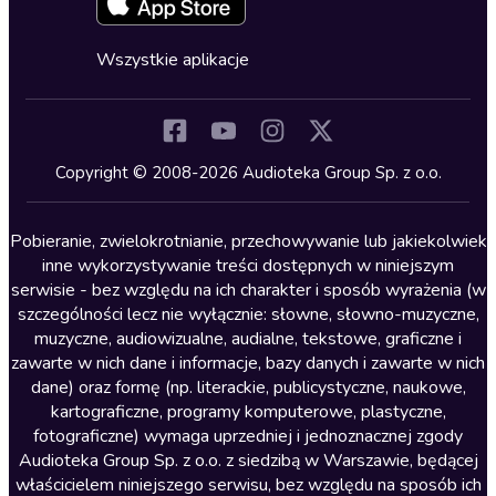
Fantastyka
Cykle audiobooków
Horror
Wszystkie aplikacje
Inne języki
Komedia
Kryminały
Copyright © 2008-2026 Audioteka Group Sp. z o.o.
Lektury szkolne
Literatura anglojęzyczna
Pobieranie, zwielokrotnianie, przechowywanie lub jakiekolwiek
inne wykorzystywanie treści dostępnych w niniejszym
Literatura faktu
serwisie - bez względu na ich charakter i sposób wyrażenia (w
szczególności lecz nie wyłącznie: słowne, słowno-muzyczne,
Literatura obyczajowa
muzyczne, audiowizualne, audialne, tekstowe, graficzne i
Literatura piękna obca
zawarte w nich dane i informacje, bazy danych i zawarte w nich
dane) oraz formę (np. literackie, publicystyczne, naukowe,
Literatura piękna polska
kartograficzne, programy komputerowe, plastyczne,
Nagrania relaksacyjne
fotograficzne) wymaga uprzedniej i jednoznacznej zgody
Audioteka Group Sp. z o.o. z siedzibą w Warszawie, będącej
Nauka języków
właścicielem niniejszego serwisu, bez względu na sposób ich