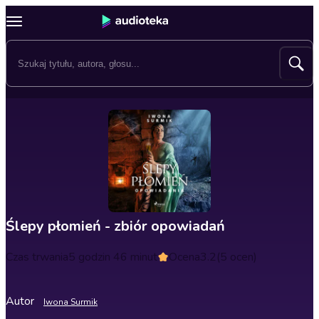
Ślepy płomień - zbiór opowiadań
Czas trwania
5 godzin 46 minut
Ocena
3.2
(5 ocen)
Autor
Iwona Surmik