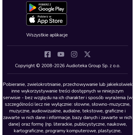
Formularz zgłaszania nielegalnych treści
Dla młodzieży
Blog
Oferta dla firm i bibliotek
Deklaracja dostępności
Erotyczne
Zapowiedzi
Fantastyka
Cykle audiobooków
Horror
Wszystkie aplikacje
Inne języki
Komedia
Kryminały
Copyright © 2008-2026 Audioteka Group Sp. z o.o.
Lektury szkolne
Literatura anglojęzyczna
Pobieranie, zwielokrotnianie, przechowywanie lub jakiekolwiek
inne wykorzystywanie treści dostępnych w niniejszym
Literatura faktu
serwisie - bez względu na ich charakter i sposób wyrażenia (w
szczególności lecz nie wyłącznie: słowne, słowno-muzyczne,
Literatura obyczajowa
muzyczne, audiowizualne, audialne, tekstowe, graficzne i
Literatura piękna obca
zawarte w nich dane i informacje, bazy danych i zawarte w nich
dane) oraz formę (np. literackie, publicystyczne, naukowe,
Literatura piękna polska
kartograficzne, programy komputerowe, plastyczne,