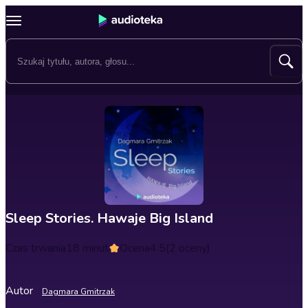
Sleep Stories. Hawaje Big Island
Czas trwania
18 minut
Ocena
4.5
(2 oceny)
Autor
Dagmara Gmitrzak