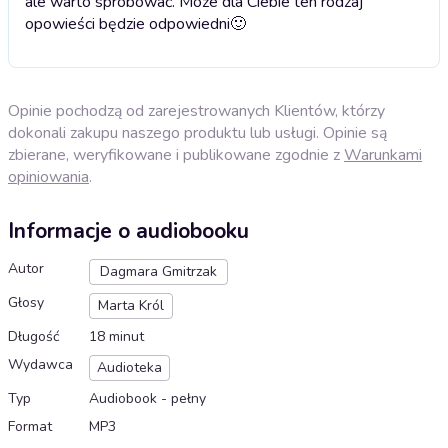
ale warto spróbować. Może dla Ciebie ten rodzaj
opowieści będzie odpowiedni🙂
Opinie pochodzą od zarejestrowanych Klientów, którzy
dokonali zakupu naszego produktu lub usługi. Opinie są
zbierane, weryfikowane i publikowane zgodnie z
Warunkami
opiniowania
.
Informacje o audiobooku
Autor
Dagmara Gmitrzak
Głosy
Marta Król
Długość
18 minut
Wydawca
Audioteka
Typ
Audiobook - pełny
Format
MP3