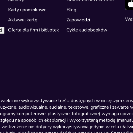
Karty upominkowe
Blog
Wsz
Aktywuj kartę
Zapowiedzi
Oferta dla firm i bibliotek
Cykle audiobooków
i
olwiek inne wykorzystywanie treści dostępnych w niniejszym serwi
yczne, audiowizualne, audialne, tekstowe, graficzne i zawarte w 
, programy komputerowe, plastyczne, fotograficzne) wymaga uprzedn
względu na sposób ich eksploracji i wykorzystaną metodę (manu
 zastrzeżenie nie dotyczy wykorzystywania jedynie w celu ułatw