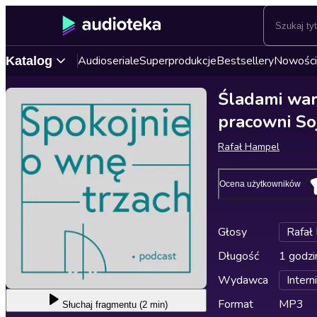
Audioseriale
Superprodukcje
Bestsellery
Nowości
Katalog
Śladami wars
pracowni So
Rafał Hampel
Ocena użytkowników
Głosy
Rafał
Długość
1 godzi
Wydawca
Inter
Format
MP3
Słuchaj
fragmentu (2 min)