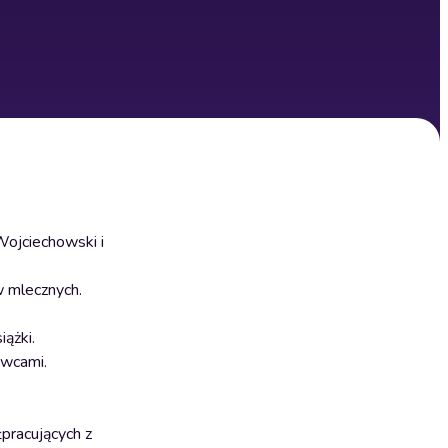
Wojciechowski i
w mlecznych.
ążki.
awcami.
łpracujących z