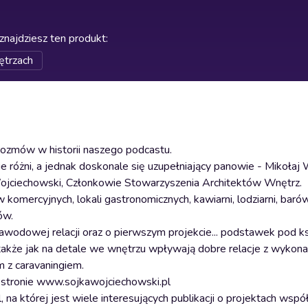
znajdziesz ten produkt
:
ętrzach
rozmów w historii naszego podcastu.
ie różni, a jednak doskonale się uzupełniający panowie - Mikołaj 
Wojciechowski, Członkowie Stowarzyszenia Architektów Wnętrz.
mercyjnych, lokali gastronomicznych, kawiarni, lodziarni, baró
ów.
awodowej relacji oraz o pierwszym projekcie... podstawek pod ksi
także jak na detale we wnętrzu wpływają dobre relacje z wykon
 z caravaningiem.
na stronie www.sojkawojciechowski.pl
a której jest wiele interesujących publikacji o projektach wspó