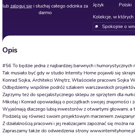
Język
Polski
lub
zaloguj się
i słuchaj całego odcinka za
darmo
Kolekcje, w których 
Spokojnie o wn
Opis
#56 To będzie jedna z najbardziej barwnych i humorystycznych 
Tak musiało być gdy w studio Internity Home pojawili się skrajn
Konrad Sojka, Architekci Wnętrz, Właściciele pracowni Sojka 
Odbędziemy wspólnie podróż szlakiem warszawskich projektów ko
Zajrzymy też do specjalistycznego sklepu ze sprzętem dla nurk
Mikołaj i Konrad opowiadają o początkach swojej znajomości i z
Wyjaśniają dlaczego lubią inwestorów z otwartymi głowami, a 
Podzielą się również swoim projektowym marzeniem związanym
Z działalnością pracowni i jej realizacjami zapoznać się można 
Zapraszamy także do odwiedzenia strony www.internityhome.pl, n