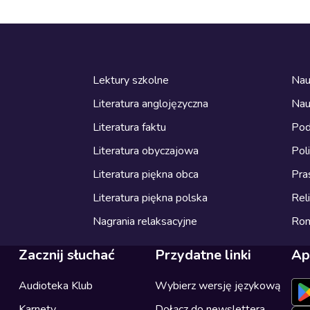
Lektury szkolne
Nau
Literatura anglojęzyczna
Nau
Literatura faktu
Pod
Literatura obyczajowa
Pol
Literatura piękna obca
Pra
Literatura piękna polska
Reli
Nagrania relaksacyjne
Ro
Zacznij słuchać
Przydatne linki
Ap
Audioteka Klub
Wybierz wersję językową
Karnety
Dołącz do newslettera