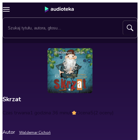
Skrzat
Czas trwania
1 godzina 36 minut
Ocena
5
(2 oceny)
Autor
Waldemar Cichoń