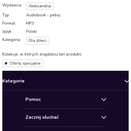
Wydawca
Aleksandria
Typ
Audiobook - pełny
Format
MP3
Język
Polski
Kategoria
Dla dzieci
Kolekcje, w których znajdziesz ten produkt
:
Oferty specjalne
Kategorie
Nowości
Pomoc
Oferty specjalne
Kontakt
Bestsellery
Zacznij słuchać
Pomoc
Audioseriale
Audioteka Klub