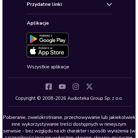
Regulamin
Biografie
Przydatne linki
Karnety
Polityka prywatności
Biznes, marketing, ekonomia
Wybierz wersję językową
Karty upominkowe
Ustawienia prywatności
Dla dzieci
Aplikacje
Dołącz do newslettera
Aktywuj kartę
Formularz zgłaszania nielegalnych treści
Dla młodzieży
Blog
Oferta dla firm i bibliotek
Deklaracja dostępności
Erotyczne
Zapowiedzi
Fantastyka
Cykle audiobooków
Horror
Wszystkie aplikacje
Inne języki
Komedia
Kryminały
Copyright © 2008-2026 Audioteka Group Sp. z o.o.
Lektury szkolne
Literatura anglojęzyczna
Pobieranie, zwielokrotnianie, przechowywanie lub jakiekolwiek
inne wykorzystywanie treści dostępnych w niniejszym
Literatura faktu
serwisie - bez względu na ich charakter i sposób wyrażenia (w
szczególności lecz nie wyłącznie: słowne, słowno-muzyczne,