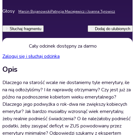
Głosy
Marcin Bojanowski
Patrycja Maciejewicz i Joanna Tyrowicz
Słuchaj fragmentu
Dodaj do ulubionych
Cały odcinek dostępny za darmo
Zaloguj się i słuchaj odcinka
Opis
Dlaczego na starość wcale nie dostaniemy tyle emerytury, ile
na nią odłożyliśmy? I ile naprawdę otrzymamy? Czy jest już za
późno na podnoszenie kobietom wieku emerytalnego?
Dlaczego jego podwyżka o rok-dwa nie zwiększy kobiecych
emerytur? Jak bardzo musiałby wzrosnąć wiek emerytalny,
żeby realnie podnieść świadczenia? O ile należałoby podnieść
podatki, żeby zasypać deficyt w ZUS powodowany przez
emerytury minimalne? Odpowiedzi szukamy z ekspertem