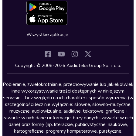
Formularz zgłaszania nielegalnych treści
Dla młodzieży
Blog
Oferta dla firm i bibliotek
Deklaracja dostępności
Erotyczne
Zapowiedzi
Fantastyka
Cykle audiobooków
Horror
Wszystkie aplikacje
Inne języki
Komedia
Kryminały
Copyright © 2008-2026 Audioteka Group Sp. z o.o.
Lektury szkolne
Literatura anglojęzyczna
Pobieranie, zwielokrotnianie, przechowywanie lub jakiekolwiek
inne wykorzystywanie treści dostępnych w niniejszym
Literatura faktu
serwisie - bez względu na ich charakter i sposób wyrażenia (w
szczególności lecz nie wyłącznie: słowne, słowno-muzyczne,
Literatura obyczajowa
muzyczne, audiowizualne, audialne, tekstowe, graficzne i
Literatura piękna obca
zawarte w nich dane i informacje, bazy danych i zawarte w nich
dane) oraz formę (np. literackie, publicystyczne, naukowe,
Literatura piękna polska
kartograficzne, programy komputerowe, plastyczne,