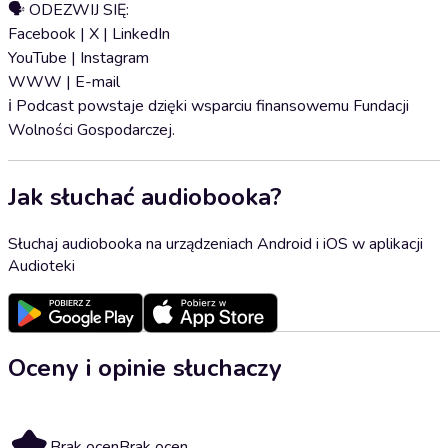
🗣 ODEZWIJ SIĘ:
⁠⁠⁠⁠⁠⁠⁠⁠⁠⁠⁠⁠⁠⁠⁠⁠⁠⁠⁠⁠Facebook⁠⁠⁠⁠⁠⁠ | ⁠⁠⁠⁠⁠⁠X⁠⁠⁠⁠⁠⁠ | ⁠⁠⁠⁠⁠⁠⁠LinkedIn⁠⁠⁠⁠⁠⁠⁠
⁠⁠⁠⁠⁠⁠⁠YouTube⁠⁠⁠⁠⁠⁠⁠ | ⁠⁠⁠⁠⁠⁠⁠Instagram⁠⁠⁠⁠⁠⁠⁠
⁠⁠⁠⁠⁠⁠⁠WWW⁠⁠⁠⁠⁠⁠⁠ | ⁠⁠⁠⁠⁠⁠⁠E-mail⁠⁠⁠⁠⁠
ℹ️ Podcast powstaje dzięki wsparciu finansowemu Fundacji
Wolności Gospodarczej.
Jak słuchać audiobooka?
Słuchaj audiobooka na urządzeniach Android i iOS w aplikacji
Audioteki
Oceny i opinie słuchaczy
Brak ocen
Brak ocen