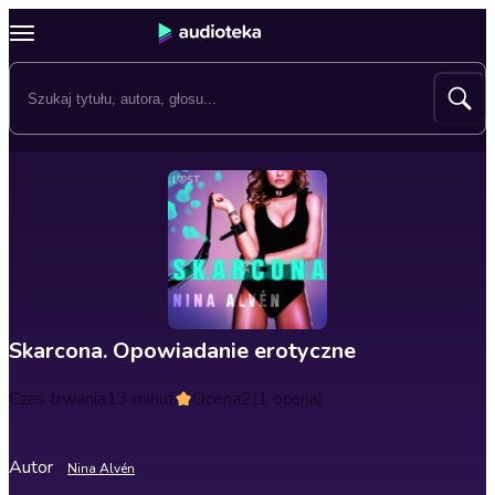
Skarcona. Opowiadanie erotyczne
Czas trwania
13 minut
Ocena
2
(1 ocena)
Autor
Nina Alvén