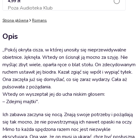
4,99 zł
Poza Audioteka Klub
Dodaj do koszyka
Strona główna
Romans
Opis
„Pokój okryła cisza, w której unosiły się nieprzewidywalne
obietnice. Jęknęła. Wtedy on ścisnął ją mocno za szyję. Nie
myśląc zbyt wiele, oparła ręce o blat stołu. On zdecydowanym
ruchem ustawił jej biodra. Kazał zgiąć się wpół i wypiąć tyłek.
Ona zaczęła już się domyślać, co się zaraz wydarzy. Cała aż
pulsowała z pożądania.
Wtedy on wyszeptał jej do ucha niskim głosem:
– Zdejmij majtki".
Ich zabawa zaczyna się nocą. Znają swoje potrzeby i pożądają
się tak mocno, że nie powstrzymają ich nawet opaski na oczy.
Mimo to każda spędzona razem noc jest niezwykle
ekscytująca. Ona wie, że on musi ją ukarać, chce być posłuszna,