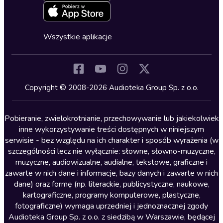
Erotyczne
Zapowiedzi
Fantastyka
Cykle audiobooków
Horror
Wszystkie aplikacje
Inne języki
Komedia
Kryminały
Copyright © 2008-2026 Audioteka Group Sp. z o.o.
Lektury szkolne
Literatura anglojęzyczna
Pobieranie, zwielokrotnianie, przechowywanie lub jakiekolwiek
inne wykorzystywanie treści dostępnych w niniejszym
Literatura faktu
serwisie - bez względu na ich charakter i sposób wyrażenia (w
szczególności lecz nie wyłącznie: słowne, słowno-muzyczne,
Literatura obyczajowa
muzyczne, audiowizualne, audialne, tekstowe, graficzne i
Literatura piękna obca
zawarte w nich dane i informacje, bazy danych i zawarte w nich
dane) oraz formę (np. literackie, publicystyczne, naukowe,
Literatura piękna polska
kartograficzne, programy komputerowe, plastyczne,
Nagrania relaksacyjne
fotograficzne) wymaga uprzedniej i jednoznacznej zgody
Audioteka Group Sp. z o.o. z siedzibą w Warszawie, będącej
Nauka języków