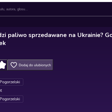
zi paliwo sprzedawane na Ukrainie? Go
ek
Dodaj do ulubionych
 Pogorzelski
ut
 Pogorzelski