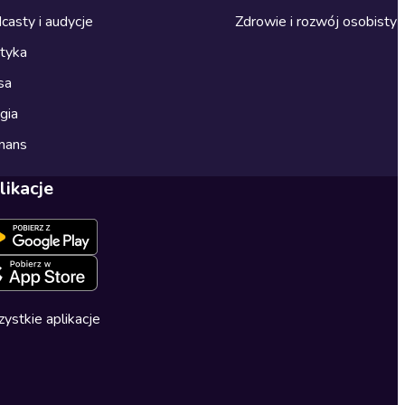
casty i audycje
Zdrowie i rozwój osobisty
ityka
sa
gia
mans
likacje
ystkie aplikacje