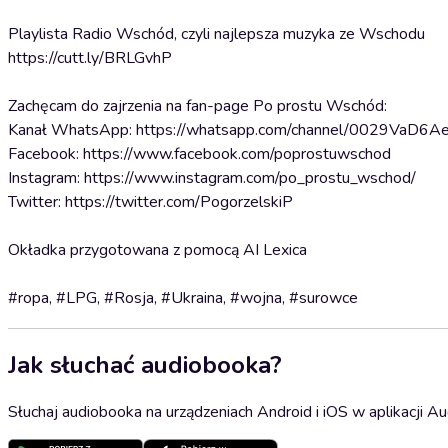
Playlista Radio Wschód, czyli najlepsza muzyka ze Wschodu
https://cutt.ly/BRLGvhP
Zachęcam do zajrzenia na fan-page Po prostu Wschód:
Kanał WhatsApp: https://whatsapp.com/channel/0029VaD6
Facebook: https://www.facebook.com/poprostuwschod
Instagram: https://www.instagram.com/po_prostu_wschod/
Twitter: https://twitter.com/PogorzelskiP⁠⁠⁠
Okładka przygotowana z pomocą AI Lexica
#ropa, #LPG, #Rosja, #Ukraina, #wojna, #surowce
Jak słuchać audiobooka?
Słuchaj audiobooka na urządzeniach Android i iOS w aplikacji Au