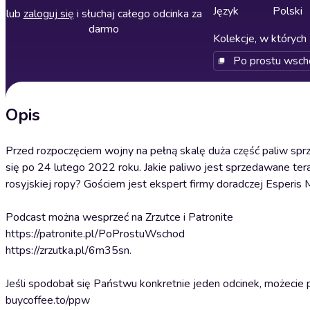
Język
Polski
lub
zaloguj się
i słuchaj całego odcinka za
darmo
Kolekcje, w których 
Po prostu wsch
Opis
Przed rozpoczęciem wojny na pełną skalę duża część paliw sprze
się po 24 lutego 2022 roku. Jakie paliwo jest sprzedawane ter
rosyjskiej ropy? Gościem jest ekspert firmy doradczej Esperis 
Podcast można wesprzeć na Zrzutce i Patronite
https://patronite.pl/PoProstuWschod
https://zrzutka.pl/6m35sn.
Jeśli spodobał się Państwu konkretnie jeden odcinek, możecie
buycoffee.to/ppw