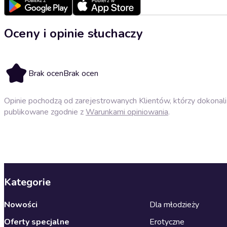
Oceny i opinie słuchaczy
Brak ocen
Brak ocen
Opinie pochodzą od zarejestrowanych Klientów, którzy dokonali 
publikowane zgodnie z
Warunkami opiniowania
.
Kategorie
Nowości
Dla młodzieży
Oferty specjalne
Erotyczne