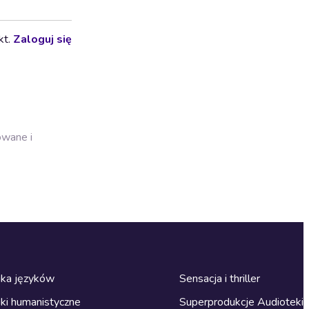
kt.
Zaloguj się
owane i
ka języków
Sensacja i thriller
ki humanistyczne
Superprodukcje Audioteki