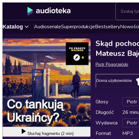
Audioseriale
Superprodukcje
Bestsellery
Nowości
Katalog
Skąd pochod
Mateusz Baj
Piotr Pogorzelski
Ocena użytkowników
Głosy
Piotr
Długość
26 min
Wydawca
Piotr
Format
MP3
Słuchaj
fragmentu (2 min)