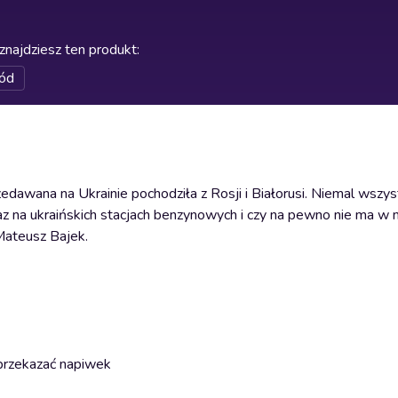
znajdziesz ten produkt
:
ód
dawana na Ukrainie pochodziła z Rosji i Białorusi. Niemal wszys
az na ukraińskich stacjach benzynowych i czy na pewno nie ma w 
Mateusz Bajek.
 przekazać napiwek