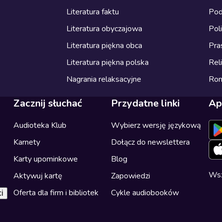
Literatura faktu
Pod
Literatura obyczajowa
Pol
Literatura piękna obca
Pra
Literatura piękna polska
Reli
Nagrania relaksacyjne
Ro
Zacznij słuchać
Przydatne linki
Ap
Audioteka Klub
Wybierz wersję językową
Karnety
Dołącz do newslettera
Karty upominkowe
Blog
Wsz
Aktywuj kartę
Zapowiedzi
Oferta dla firm i bibliotek
Cykle audiobooków
i