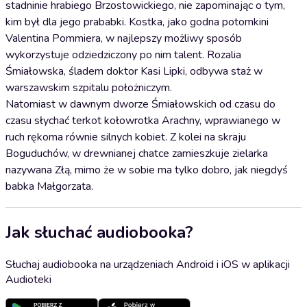
stadninie hrabiego Brzostowickiego, nie zapominając o tym,
kim był dla jego prababki. Kostka, jako godna potomkini
Valentina Pommiera, w najlepszy możliwy sposób
wykorzystuje odziedziczony po nim talent. Rozalia
Śmiałowska, śladem doktor Kasi Lipki, odbywa staż w
warszawskim szpitalu położniczym.
Natomiast w dawnym dworze Śmiałowskich od czasu do
czasu słychać terkot kołowrotka Arachny, wprawianego w
ruch rękoma równie silnych kobiet. Z kolei na skraju
Boguduchów, w drewnianej chatce zamieszkuje zielarka
nazywana Złą, mimo że w sobie ma tylko dobro, jak niegdyś
babka Małgorzata.
Jak słuchać audiobooka?
Słuchaj audiobooka na urządzeniach Android i iOS w aplikacji
Audioteki