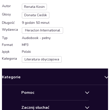
Autor
Renata Kosin
Głosy
Donata Cieślik
Długość
9 godzin 50 minut
Wydawca
Heraclon International
Typ
Audiobook - pełny
Format
MP3
Język
Polski
Kategoria
Literatura obyczajowa
Kategorie
Nowości
Pomoc
Oferty specjalne
Kontakt
Bestsellery
Zacznij słuchać