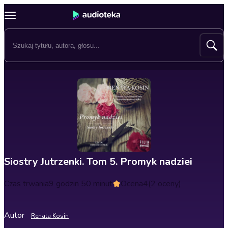
Siostry Jutrzenki. Tom 5. Promyk nadziei
Czas trwania
9 godzin 50 minut
Ocena
4
(2 oceny)
Autor
Renata Kosin