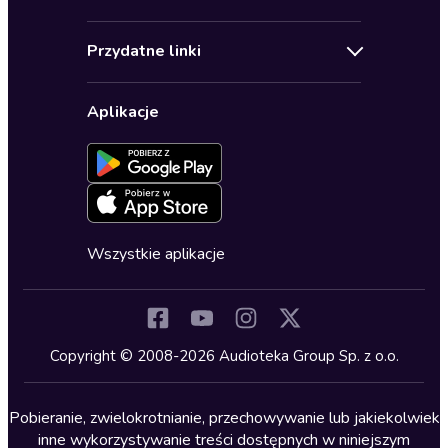
Pomoc
Audioseriale
Audioteka Klub
Regulamin
Biografie
Przydatne linki
Karnety
Polityka prywatności
Biznes, marketing, ekonomia
Wybierz wersję językową
Karty upominkowe
Ustawienia prywatności
Dla dzieci
Aplikacje
Dołącz do newslettera
Aktywuj kartę
Formularz zgłaszania nielegalnych treści
Dla młodzieży
Blog
Oferta dla firm i bibliotek
Deklaracja dostępności
Erotyczne
Zapowiedzi
Fantastyka
Cykle audiobooków
Horror
Wszystkie aplikacje
Inne języki
Komedia
Kryminały
Copyright © 2008-2026 Audioteka Group Sp. z o.o.
Lektury szkolne
Literatura anglojęzyczna
Pobieranie, zwielokrotnianie, przechowywanie lub jakiekolwiek
inne wykorzystywanie treści dostępnych w niniejszym