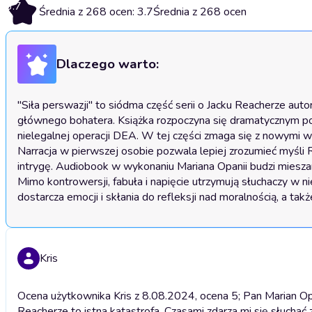
3.7
Średnia z 268 ocen: 3.7
Średnia z 268 ocen
Dlaczego warto:
"Siła perswazji" to siódma część serii o Jacku Reacherze aut
głównego bohatera. Książka rozpoczyna się dramatycznym por
nielegalnej operacji DEA. W tej części zmaga się z nowymi wyz
Narracja w pierwszej osobie pozwala lepiej zrozumieć myśli R
intrygę. Audiobook w wykonaniu Mariana Opanii budzi mieszane 
Mimo kontrowersji, fabuła i napięcie utrzymują słuchaczy w nie
dostarcza emocji i skłania do refleksji nad moralnością, a ta
Kris
Ocena użytkownika Kris z 8.08.2024, ocena 5; Pan Marian Opa
Reacherze to istna katastrofa. Czasami zdarza mi się słuchać 