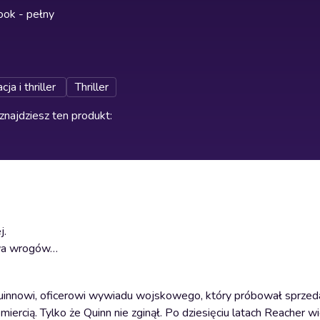
ok - pełny
ja i thriller
Thriller
znajdziesz ten produkt
:
j.
stwa wrogów…
Quinnowi, oficerowi wywiadu wojskowego, który próbował sprzed
miercią. Tylko że Quinn nie zginął. Po dziesięciu latach Reacher wi