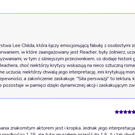
orstwa Lee Childa, która łączy emocjonującą fabułę z osobistymi z
waniem, w które zaangażowany jest Reacher, były żołnierz, ucze
waniami, w tym z silniejszym przeciwnikiem, co dodaje historii gł
eachera, choć niektórzy krytycy wskazują na nieco sztuczną roma
uczucia; niektórzy chwalą jego interpretację, inni krytykują mono
pewności, a zakończenie zaskakuje. "Siła perswazji" to lektura, k
kże pozostaje w pamięci dzięki dynamicznej akcji i zaskakującym z
nia znakomitym aktorem jest i kropka. Jednak jego interpretacja 
z prędkością 1.25, ale tutaj musiałem przejść do 1,5. A i tak chwi