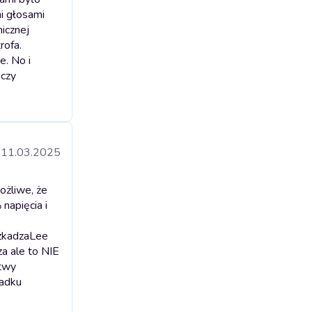
mi głosami
icznej
rofa.
e. No i
 czy
11.03.2025
ożliwe, że
napięcia i
zkadza
Lee
za ale to NIE
stwy
padku