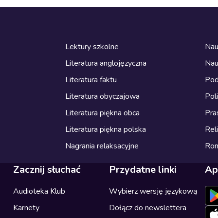
Lektury szkolne
Nau
Literatura anglojęzyczna
Nau
Literatura faktu
Pod
Literatura obyczajowa
Pol
Literatura piękna obca
Pra
Literatura piękna polska
Reli
Nagrania relaksacyjne
Ro
Zacznij słuchać
Przydatne linki
Ap
Audioteka Klub
Wybierz wersję językową
Karnety
Dołącz do newslettera