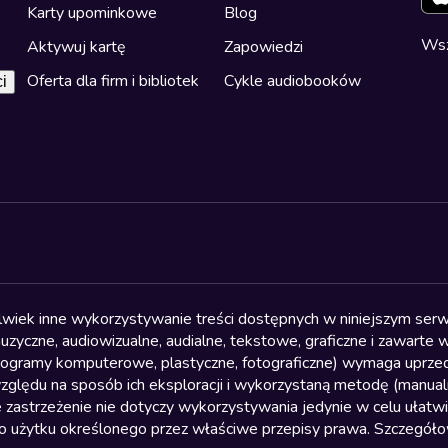
Karty upominkowe
Blog
Wsz
Aktywuj kartę
Zapowiedzi
Oferta dla firm i bibliotek
Cykle audiobooków
i
olwiek inne wykorzystywanie treści dostępnych w niniejszym serwi
yczne, audiowizualne, audialne, tekstowe, graficzne i zawarte w 
, programy komputerowe, plastyczne, fotograficzne) wymaga uprzedn
względu na sposób ich eksploracji i wykorzystaną metodę (manu
 zastrzeżenie nie dotyczy wykorzystywania jedynie w celu ułatw
żytku określonego przez właściwe przepisy prawa. Szczegółowa 