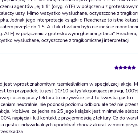
czeniu agentów „ej ti fi” (oryg. ATF) w połączeniu z groteskowy
 kaleczy uszy. Mimo wszystko wysłuchane, oczyszczone z tragikom
a. Jednak jego interpretacja książki o Reacherze to istna katast
siałem przejść do 1,5. A i tak chwilami było nieznośnie monotonni
ryg. ATF) w połączeniu z groteskowymi głosami „starca” Reachera,
stko wysłuchane, oczyszczone z tragikomicznej interpretacji
jest wprost znakomitym rzemieślnikiem w specjalizacji akcja. M
est ten przypadek, tu jest 10/10 satysfakcjonującej intrygi, 100℅ 
wej i oceny pracy lektora to oczywiście jest to kwestia gustu i
eniam neutralnie, nie podnosi poziomu odbioru ale też nie przes
kcja. Możliwe, że jedna na 25 jego książek jest minimalnie słabs
 100℅ napięcia i full kontakt z przyjemnością z lektury. Co do war
tia gustu i indywidualnych upodobań chociaż akurat w moim przy
przeszkadza