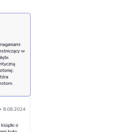
maganiami 
stniczący w 
ębi. 
ntyczną 
tonię. 
tóra 
wrotom.
8.08.2024
książki o
lami było