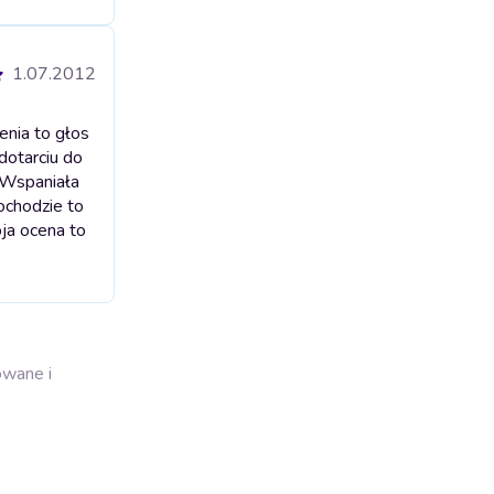
1.07.2012
enia to głos
dotarciu do
 Wspaniała
ochodzie to
ja ocena to
owane i