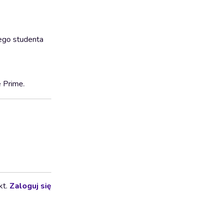
nego studenta
e Prime.
kt.
Zaloguj się