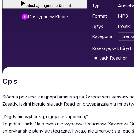
Typ
Audiobo
Słuchaj
fragmentu (3 min)
Format
MP3
Dostępne w Klubie
Język
Polski
Kategoria
Sensac
Kolekcje, w których 
Jack Reacher
Opis
Siódma powieść z najpopularniejszej na świecie serii sensacyjne
Zasady, jakimi kieruje się Jack Reacher, przysparzają mu mnó
„Nigdy nie wybaczaj, nigdy nie zapominaj”.
To jedna z nich. Na pewno nie wybaczył Francisowi Xavierowi 
amerykańskie plany strategiczne. I wcale nie zmartwił się jego ś