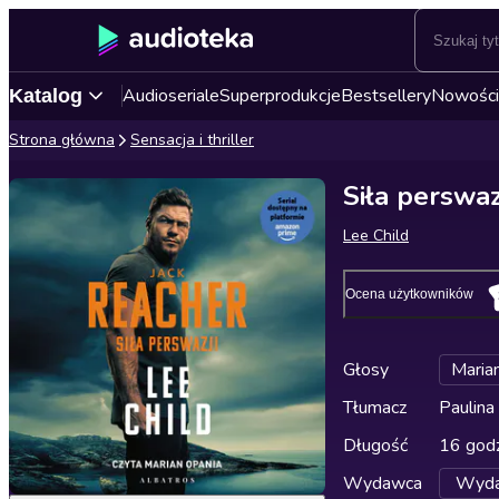
Audioseriale
Superprodukcje
Bestsellery
Nowości
Katalog
Strona główna
Sensacja i thriller
Siła perswaz
Lee Child
Ocena użytkowników
Głosy
Maria
Tłumacz
Paulina
Długość
16 godz
Wydawca
Wyda