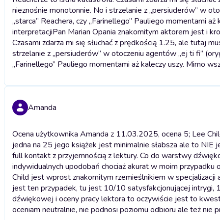
nieznośnie monotonnie. No i strzelanie z „persiuderów” w oto
„starca” Reachera, czy „Farinellego” Pauliego momentami aż
interpretacji
Pan Marian Opania znakomitym aktorem jest i kropk
Czasami zdarza mi się słuchać z prędkością 1.25, ale tutaj mu
strzelanie z „persiuderów” w otoczeniu agentów „ej ti fi” (o
„Farinellego” Pauliego momentami aż kaleczy uszy. Mimo wszy
Amanda
Ocena użytkownika Amanda z 11.03.2025, ocena 5; Lee Child 
jedna na 25 jego książek jest minimalnie słabsza ale to NIE j
full kontakt z przyjemnością z lektury. Co do warstwy dźwięko
indywidualnych upodobań chociaż akurat w moim przypadku oc
Child jest wprost znakomitym rzemieślnikiem w specjalizacji a
jest ten przypadek, tu jest 10/10 satysfakcjonującej intrygi,
dźwiękowej i oceny pracy lektora to oczywiście jest to kwes
oceniam neutralnie, nie podnosi poziomu odbioru ale też nie 