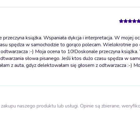
rzeczyna książka. Wspaniała dykcja i interpretacja. W mojej oc
zasu spędza w samochodzie to gorąco polecam. Wielokrotnie po 
 odtwarzacza :-) Moja ocena to 10!
Doskonale przeczyna książka.
 odtwarzania słowa pisanego. Jeśli ktos dużo czasu spędza w sam
dałam z auta, gdyz delektowałam się głosem z odtwarzacza :-) Mo
zakupu naszego produktu lub usługi. Opinie są zbierane, weryfik