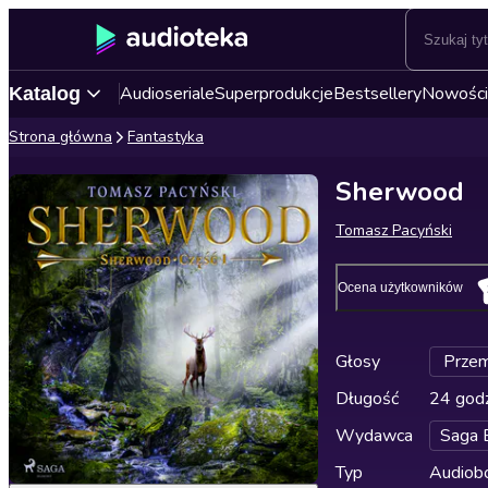
Audioseriale
Superprodukcje
Bestsellery
Nowości
Katalog
Strona główna
Fantastyka
Sherwood
Tomasz Pacyński
Ocena użytkowników
Głosy
Przem
Długość
24 godz
Wydawca
Saga 
Typ
Audiobo