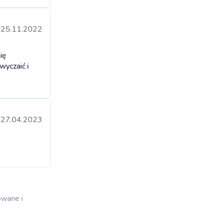
25.11.2022
ię
wyczaić i
27.04.2023
owane i