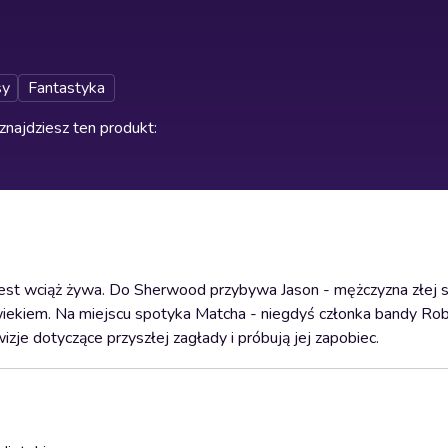
sy
Fantastyka
znajdziesz ten produkt
:
jest wciąż żywa. Do Sherwood przybywa Jason - mężczyzna złej sł
łowiekiem. Na miejscu spotyka Matcha - niegdyś członka bandy Rob
je dotyczące przyszłej zagłady i próbują jej zapobiec.