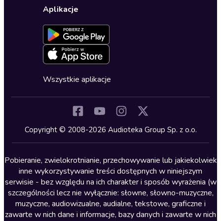
Wybierz wersję językową
Karty upominkowe
Ustawienia prywatności
Dla dzieci
Aplikacje
Dołącz do newslettera
Aktywuj kartę
Formularz zgłaszania nielegalnych treści
Dla młodzieży
Blog
Oferta dla firm i bibliotek
Deklaracja dostępności
Erotyczne
Zapowiedzi
Fantastyka
Cykle audiobooków
Horror
Wszystkie aplikacje
Inne języki
Komedia
Kryminały
Copyright © 2008-2026 Audioteka Group Sp. z o.o.
Lektury szkolne
Literatura anglojęzyczna
Pobieranie, zwielokrotnianie, przechowywanie lub jakiekolwiek
inne wykorzystywanie treści dostępnych w niniejszym
Literatura faktu
serwisie - bez względu na ich charakter i sposób wyrażenia (w
szczególności lecz nie wyłącznie: słowne, słowno-muzyczne,
Literatura obyczajowa
muzyczne, audiowizualne, audialne, tekstowe, graficzne i
Literatura piękna obca
zawarte w nich dane i informacje, bazy danych i zawarte w nich