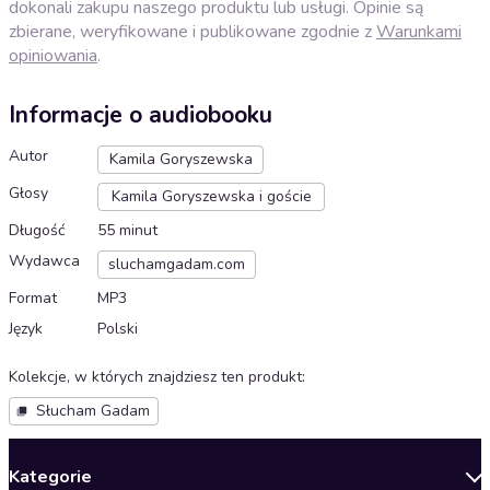
dokonali zakupu naszego produktu lub usługi. Opinie są
zbierane, weryfikowane i publikowane zgodnie z
Warunkami
opiniowania
.
Informacje o audiobooku
Autor
Kamila Goryszewska
Głosy
Kamila Goryszewska i goście
Długość
55 minut
Wydawca
sluchamgadam.com
Format
MP3
Język
Polski
Kolekcje, w których znajdziesz ten produkt
:
Słucham Gadam
Kategorie