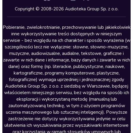
Kryminały
Copyright © 2008-2026 Audioteka Group Sp. z o.o.
Lektury szkolne
Literatura anglojęzyczna
Pobieranie, zwielokrotnianie, przechowywanie lub jakiekolwiek
inne wykorzystywanie treści dostępnych w niniejszym
Literatura faktu
serwisie - bez względu na ich charakter i sposób wyrażenia (w
szczególności lecz nie wyłącznie: słowne, słowno-muzyczne,
Literatura obyczajowa
muzyczne, audiowizualne, audialne, tekstowe, graficzne i
Literatura piękna obca
zawarte w nich dane i informacje, bazy danych i zawarte w nich
dane) oraz formę (np. literackie, publicystyczne, naukowe,
Literatura piękna polska
kartograficzne, programy komputerowe, plastyczne,
Nagrania relaksacyjne
fotograficzne) wymaga uprzedniej i jednoznacznej zgody
Audioteka Group Sp. z o.o. z siedzibą w Warszawie, będącej
Nauka języków
właścicielem niniejszego serwisu, bez względu na sposób ich
Nauki humanistyczne
eksploracji i wykorzystaną metodę (manualną lub
zautomatyzowaną technikę, w tym z użyciem programów
Podcasty i audycje
uczenia maszynowego lub sztucznej inteligencji). Powyższe
Polityka
zastrzeżenie nie dotyczy wykorzystywania jedynie w celu
ułatwienia ich wyszukiwania przez wyszukiwarki internetowe
Prasa
oraz korzystania w ramach stosunków umownych lub