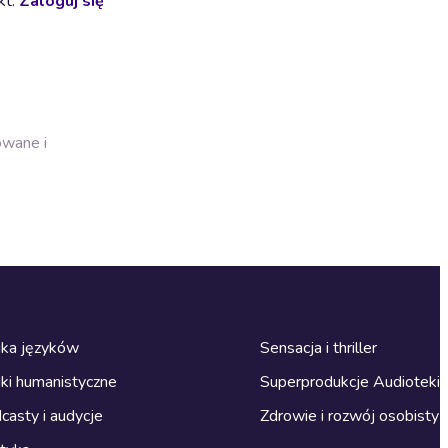
kt.
Zaloguj się
owane i
ka języków
Sensacja i thriller
ki humanistyczne
Superprodukcje Audioteki
casty i audycje
Zdrowie i rozwój osobisty