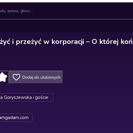
yć i przeżyć w korporacji – O której ko
Dodaj do ulubionych
la Goryszewska i goście
hamgadam.com