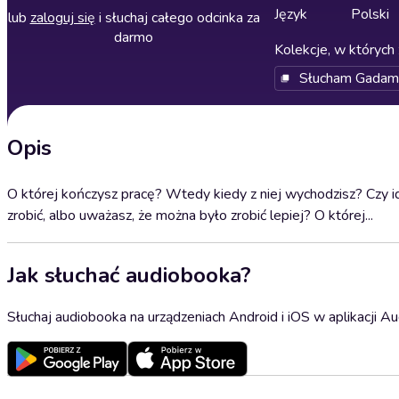
Język
Polski
lub
zaloguj się
i słuchaj całego odcinka za
darmo
Kolekcje, w których 
Słucham Gadam
Opis
O której kończysz pracę? Wtedy kiedy z niej wychodzisz? Czy id
zrobić, albo uważasz, że można było zrobić lepiej? O której...
Jak słuchać audiobooka?
Słuchaj audiobooka na urządzeniach Android i iOS w aplikacji Au