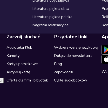
Literatura obyczajowa
Pol
Literatura piękna obca
Pra
Literatura piękna polska
Reli
Nagrania relaksacyjne
Ro
Zacznij słuchać
Przydatne linki
Ap
Audioteka Klub
Wybierz wersję językową
Karnety
Dołącz do newslettera
Karty upominkowe
Blog
Wsz
Aktywuj kartę
Zapowiedzi
Oferta dla firm i bibliotek
Cykle audiobooków
i