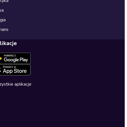
ityka
sa
gia
mans
likacje
ystkie aplikacje