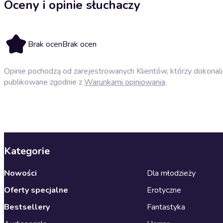
Oceny i opinie słuchaczy
Brak ocen
Brak ocen
Opinie pochodzą od zarejestrowanych Klientów, którzy dokonali 
publikowane zgodnie z
Warunkami opiniowania
.
Kategorie
Nowości
Dla młodzieży
Oferty specjalne
Erotyczne
Bestsellery
Fantastyka