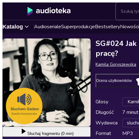
Audioseriale
Superprodukcje
Bestsellery
Nowości
Katalog
SG#024 Jak ż
pracę?
Kamila Goryszewska
Ocena użytkowników
Głosy
Kami
Długość
7 minut
Wydawca
sluc
Format
MP3
Słuchaj
fragmentu (0 min)