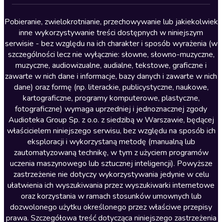
Lektury szkolne
Literatura anglojęzyczna
Pobieranie, zwielokrotnianie, przechowywanie lub jakiekolwiek
inne wykorzystywanie treści dostępnych w niniejszym
Literatura faktu
serwisie - bez względu na ich charakter i sposób wyrażenia (w
szczególności lecz nie wyłącznie: słowne, słowno-muzyczne,
Literatura obyczajowa
muzyczne, audiowizualne, audialne, tekstowe, graficzne i
Literatura piękna obca
zawarte w nich dane i informacje, bazy danych i zawarte w nich
dane) oraz formę (np. literackie, publicystyczne, naukowe,
Literatura piękna polska
kartograficzne, programy komputerowe, plastyczne,
Nagrania relaksacyjne
fotograficzne) wymaga uprzedniej i jednoznacznej zgody
Audioteka Group Sp. z o.o. z siedzibą w Warszawie, będącej
Nauka języków
właścicielem niniejszego serwisu, bez względu na sposób ich
Nauki humanistyczne
eksploracji i wykorzystaną metodę (manualną lub
zautomatyzowaną technikę, w tym z użyciem programów
Podcasty i audycje
uczenia maszynowego lub sztucznej inteligencji). Powyższe
Polityka
zastrzeżenie nie dotyczy wykorzystywania jedynie w celu
ułatwienia ich wyszukiwania przez wyszukiwarki internetowe
Prasa
oraz korzystania w ramach stosunków umownych lub
Religia
dozwolonego użytku określonego przez właściwe przepisy
prawa. Szczegółowa treść dotycząca niniejszego zastrzeżenia