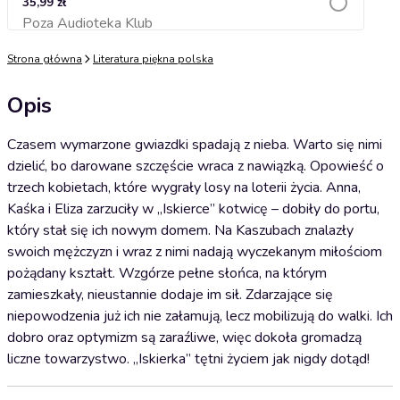
35,99 zł
Poza Audioteka Klub
Dodaj do koszyka
Strona główna
Literatura piękna polska
Opis
Czasem wymarzone gwiazdki spadają z nieba. Warto się nimi
dzielić, bo darowane szczęście wraca z nawiązką. Opowieść o
trzech kobietach, które wygrały losy na loterii życia. Anna,
Kaśka i Eliza zarzuciły w „Iskierce” kotwicę – dobiły do portu,
który stał się ich nowym domem. Na Kaszubach znalazły
swoich mężczyzn i wraz z nimi nadają wyczekanym miłościom
pożądany kształt. Wzgórze pełne słońca, na którym
zamieszkały, nieustannie dodaje im sił. Zdarzające się
niepowodzenia już ich nie załamują, lecz mobilizują do walki. Ich
dobro oraz optymizm są zaraźliwe, więc dokoła gromadzą
liczne towarzystwo. „Iskierka” tętni życiem jak nigdy dotąd!