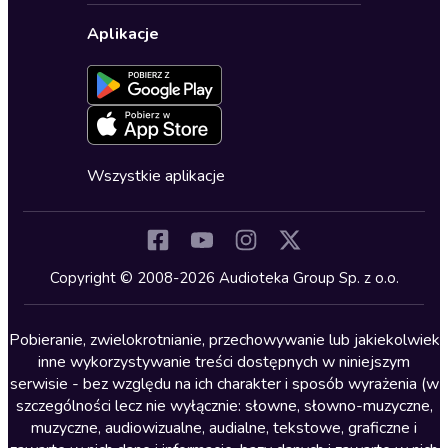
Biznes, marketing, ekonomia
Wybierz wersję językową
Karty upominkowe
Ustawienia prywatności
Dla dzieci
Aplikacje
Dołącz do newslettera
Aktywuj kartę
Formularz zgłaszania nielegalnych treści
Dla młodzieży
Blog
Oferta dla firm i bibliotek
Deklaracja dostępności
Erotyczne
Zapowiedzi
Fantastyka
Cykle audiobooków
Horror
Wszystkie aplikacje
Inne języki
Komedia
Kryminały
Copyright © 2008-2026 Audioteka Group Sp. z o.o.
Lektury szkolne
Literatura anglojęzyczna
Pobieranie, zwielokrotnianie, przechowywanie lub jakiekolwiek
inne wykorzystywanie treści dostępnych w niniejszym
Literatura faktu
serwisie - bez względu na ich charakter i sposób wyrażenia (w
szczególności lecz nie wyłącznie: słowne, słowno-muzyczne,
Literatura obyczajowa
muzyczne, audiowizualne, audialne, tekstowe, graficzne i
Literatura piękna obca