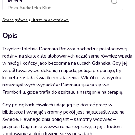
49,99 zł
Poza Audioteka Klub
Dodaj do koszyka
Strona główna
Literatura obyczajowa
Opis
Trzydziestoletnia Dagmara Brewka pochodzi z patologicznej
rodziny, na skutek źle ulokowanych uczuć sama również wpada
w nałóg i kończy jako bezdomna na ulicach Gdańska. Gdy jej
współtowarzysze dokonują napadu, policja proponuje, by
kobieta została świadkiem zdarzenia. Wkrótce, w wyniku
nieszczęśliwych wypadków Dagmara zjawia się we
Fromborku, gdzie trafia do szpitala, a następnie na terapię.
Gdy po ciężkich chwilach udaje jej się dostać pracę w
bibliotece i wynająć skromny pokój jest najszczęśliwsza na
świecie. Pewnego dnia policjant – samotny wdowiec –
przynosi Dagmarze wezwanie na rozprawę, a jej z trudem
zbudowany spokój chwieje się w posadach.