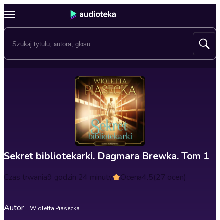
Sekret bibliotekarki. Dagmara Brewka. Tom 1
Czas trwania
9 godzin 24 minuty
Ocena
4.5
(27 ocen)
Autor
Wioletta Piasecka