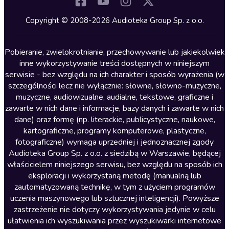
Komedia
Kryminały
Copyright © 2008-2026 Audioteka Group Sp. z o.o.
Lektury szkolne
Literatura anglojęzyczna
Pobieranie, zwielokrotnianie, przechowywanie lub jakiekolwiek
inne wykorzystywanie treści dostępnych w niniejszym
Literatura faktu
serwisie - bez względu na ich charakter i sposób wyrażenia (w
szczególności lecz nie wyłącznie: słowne, słowno-muzyczne,
Literatura obyczajowa
muzyczne, audiowizualne, audialne, tekstowe, graficzne i
Literatura piękna obca
zawarte w nich dane i informacje, bazy danych i zawarte w nich
dane) oraz formę (np. literackie, publicystyczne, naukowe,
Literatura piękna polska
kartograficzne, programy komputerowe, plastyczne,
Nagrania relaksacyjne
fotograficzne) wymaga uprzedniej i jednoznacznej zgody
Audioteka Group Sp. z o.o. z siedzibą w Warszawie, będącej
Nauka języków
właścicielem niniejszego serwisu, bez względu na sposób ich
Nauki humanistyczne
eksploracji i wykorzystaną metodę (manualną lub
zautomatyzowaną technikę, w tym z użyciem programów
Podcasty i audycje
uczenia maszynowego lub sztucznej inteligencji). Powyższe
Polityka
zastrzeżenie nie dotyczy wykorzystywania jedynie w celu
ułatwienia ich wyszukiwania przez wyszukiwarki internetowe
Prasa