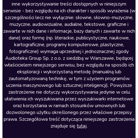
inne wykorzystywanie treści dostępnych w niniejszym
Literatura faktu
serwisie - bez względu na ich charakter i sposób wyrażenia (w
szczególności lecz nie wyłącznie: słowne, słowno-muzyczne,
Literatura obyczajowa
muzyczne, audiowizualne, audialne, tekstowe, graficzne i
Literatura piękna obca
zawarte w nich dane i informacje, bazy danych i zawarte w nich
dane) oraz formę (np. literackie, publicystyczne, naukowe,
Literatura piękna polska
kartograficzne, programy komputerowe, plastyczne,
Nagrania relaksacyjne
fotograficzne) wymaga uprzedniej i jednoznacznej zgody
Audioteka Group Sp. z o.o. z siedzibą w Warszawie, będącej
Nauka języków
właścicielem niniejszego serwisu, bez względu na sposób ich
Nauki humanistyczne
eksploracji i wykorzystaną metodę (manualną lub
zautomatyzowaną technikę, w tym z użyciem programów
Podcasty i audycje
uczenia maszynowego lub sztucznej inteligencji). Powyższe
Polityka
zastrzeżenie nie dotyczy wykorzystywania jedynie w celu
ułatwienia ich wyszukiwania przez wyszukiwarki internetowe
Prasa
oraz korzystania w ramach stosunków umownych lub
Religia
dozwolonego użytku określonego przez właściwe przepisy
prawa. Szczegółowa treść dotycząca niniejszego zastrzeżenia
Romans
znajduje się
tutaj
.
Sensacja i thriller