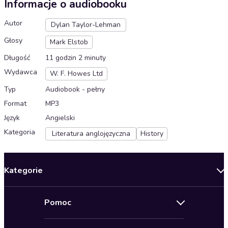
Informacje o audiobooku
Autor
Dylan Taylor-Lehman
Głosy
Mark Elstob
Długość
11 godzin 2 minuty
Wydawca
W. F. Howes Ltd
Typ
Audiobook - pełny
Format
MP3
Język
Angielski
Kategoria
Literatura anglojęzyczna
History
Kategorie
Nowości
Pomoc
Oferty specjalne
Kontakt
Bestsellery