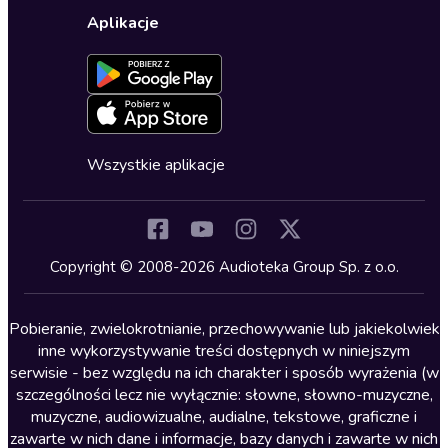
Wybierz wersję językową
Karty upominkowe
Ustawienia prywatności
Dla dzieci
Aplikacje
Dołącz do newslettera
Aktywuj kartę
Formularz zgłaszania nielegalnych treści
Dla młodzieży
Blog
Oferta dla firm i bibliotek
Deklaracja dostępności
Erotyczne
Zapowiedzi
Fantastyka
Cykle audiobooków
Horror
Wszystkie aplikacje
Inne języki
Komedia
Kryminały
Copyright © 2008-2026 Audioteka Group Sp. z o.o.
Lektury szkolne
Literatura anglojęzyczna
Pobieranie, zwielokrotnianie, przechowywanie lub jakiekolwiek
inne wykorzystywanie treści dostępnych w niniejszym
Literatura faktu
serwisie - bez względu na ich charakter i sposób wyrażenia (w
szczególności lecz nie wyłącznie: słowne, słowno-muzyczne,
Literatura obyczajowa
muzyczne, audiowizualne, audialne, tekstowe, graficzne i
Literatura piękna obca
zawarte w nich dane i informacje, bazy danych i zawarte w nich