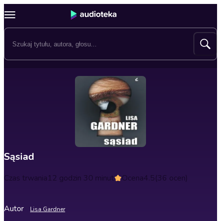
Sąsiad
Czas trwania
12 godzin 30 minut
Ocena
4.5
(36 ocen)
Autor
Lisa Gardner