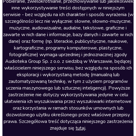
Literatura anglojęzyczna
Pobieranie, zwielokrotnianie, przechowywanie lub jakiekolwiek
inne wykorzystywanie treści dostępnych w niniejszym
Literatura faktu
serwisie - bez względu na ich charakter i sposób wyrażenia (w
szczególności lecz nie wyłącznie: słowne, słowno-muzyczne,
Literatura obyczajowa
muzyczne, audiowizualne, audialne, tekstowe, graficzne i
Literatura piękna obca
zawarte w nich dane i informacje, bazy danych i zawarte w nich
dane) oraz formę (np. literackie, publicystyczne, naukowe,
Literatura piękna polska
kartograficzne, programy komputerowe, plastyczne,
Nagrania relaksacyjne
fotograficzne) wymaga uprzedniej i jednoznacznej zgody
Audioteka Group Sp. z o.o. z siedzibą w Warszawie, będącej
Nauka języków
właścicielem niniejszego serwisu, bez względu na sposób ich
Nauki humanistyczne
eksploracji i wykorzystaną metodę (manualną lub
zautomatyzowaną technikę, w tym z użyciem programów
Podcasty i audycje
uczenia maszynowego lub sztucznej inteligencji). Powyższe
Polityka
zastrzeżenie nie dotyczy wykorzystywania jedynie w celu
ułatwienia ich wyszukiwania przez wyszukiwarki internetowe
Prasa
oraz korzystania w ramach stosunków umownych lub
Religia
dozwolonego użytku określonego przez właściwe przepisy
prawa. Szczegółowa treść dotycząca niniejszego zastrzeżenia
Romans
znajduje się
tutaj
.
Sensacja i thriller