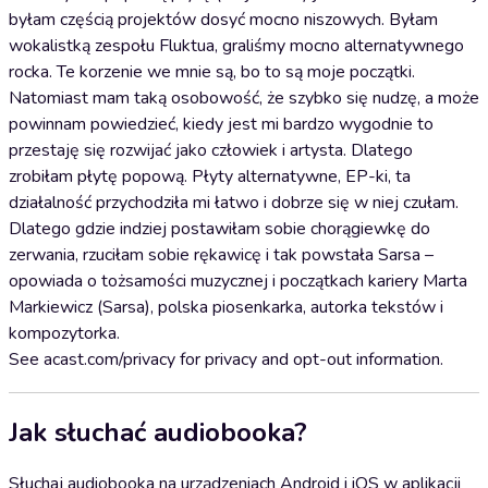
byłam częścią projektów dosyć mocno niszowych. Byłam
wokalistką zespołu Fluktua, graliśmy mocno alternatywnego
rocka. Te korzenie we mnie są, bo to są moje początki.
Natomiast mam taką osobowość, że szybko się nudzę, a może
powinnam powiedzieć, kiedy jest mi bardzo wygodnie to
przestaję się rozwijać jako człowiek i artysta. Dlatego
zrobiłam płytę popową. Płyty alternatywne, EP-ki, ta
działalność przychodziła mi łatwo i dobrze się w niej czułam.
Dlatego gdzie indziej postawiłam sobie chorągiewkę do
zerwania, rzuciłam sobie rękawicę i tak powstała Sarsa –
opowiada o tożsamości muzycznej i początkach kariery Marta
Markiewicz (Sarsa), polska piosenkarka, autorka tekstów i
kompozytorka.
See acast.com/privacy for privacy and opt-out information.
Jak słuchać audiobooka?
Słuchaj audiobooka na urządzeniach Android i iOS w aplikacji