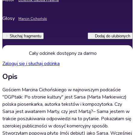
Dziennik Gazeta Prawna
Głosy
Marcin Cichoński
Słuchaj fragmentu
Dodaj do ulubionych
Cały odcinek dostępny za darmo
Zaloguj się i słuchaj odcinka
Opis
Gościem Marcina Cichońskiego w najnowszym podcaście
"DGPtalk: Po stronie kultury" jest Sarsa (Marta Markiewicz)
polska piosenkarka, autorka tekstów i kompozytorka. Czy
Sarsa jest awatarem Marty, czy jest Martą? – Sama jestem w
trakcie poszukiwania odpowiedzi na to pytanie. Pokazałam się
szerokiej publiczności w dosyć komercyjny sposób.
Stworzyłam popową płytę (mój debiut) jako Sarsa. Wcześniej