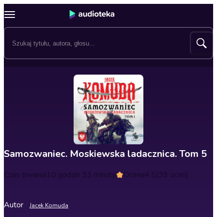
Samozwaniec. Moskiewska ladacznica. Tom 5
Czas trwania
10 godzin 33 minuty
Ocena
4.5
(39 ocen)
Autor
Jacek Komuda