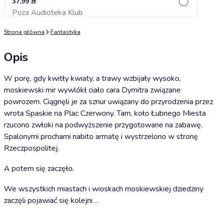
37,99 zł
Poza Audioteka Klub
Dodaj do koszyka
Strona główna
Fantastyka
Opis
W porę, gdy kwitły kwiaty, a trawy wzbijały wysoko,
moskiewski mir wywlókł ciało cara Dymitra związane
powrozem. Ciągnęli je za sznur uwiązany do przyrodzenia przez
wrota Spaskie na Plac Czerwony. Tam, koło Łubnego Miesta
rzucono zwłoki na podwyższenie przygotowane na zabawę.
Spalonymi prochami nabito armatę i wystrzelono w stronę
Rzeczpospolitej.
A potem się zaczęło.
We wszystkich miastach i wioskach moskiewskiej dziedziny
zaczęli pojawiać się kolejni…