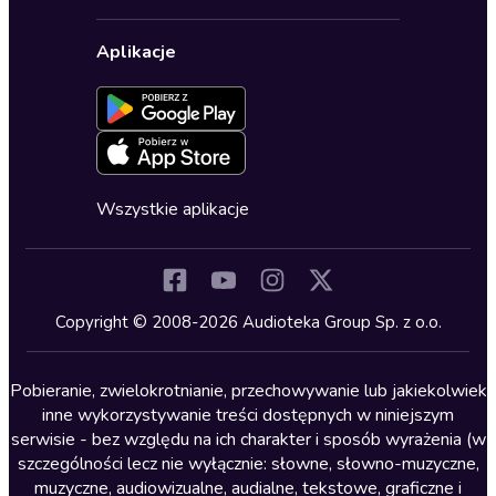
Karnety
Polityka prywatności
Biznes, marketing, ekonomia
Wybierz wersję językową
Karty upominkowe
Ustawienia prywatności
Dla dzieci
Aplikacje
Dołącz do newslettera
Aktywuj kartę
Formularz zgłaszania nielegalnych treści
Dla młodzieży
Blog
Oferta dla firm i bibliotek
Deklaracja dostępności
Erotyczne
Zapowiedzi
Fantastyka
Cykle audiobooków
Horror
Wszystkie aplikacje
Inne języki
Komedia
Kryminały
Copyright © 2008-2026 Audioteka Group Sp. z o.o.
Lektury szkolne
Literatura anglojęzyczna
Pobieranie, zwielokrotnianie, przechowywanie lub jakiekolwiek
inne wykorzystywanie treści dostępnych w niniejszym
Literatura faktu
serwisie - bez względu na ich charakter i sposób wyrażenia (w
szczególności lecz nie wyłącznie: słowne, słowno-muzyczne,
Literatura obyczajowa
muzyczne, audiowizualne, audialne, tekstowe, graficzne i