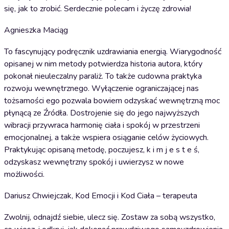
się, jak to zrobić. Serdecznie polecam i życzę zdrowia!
Agnieszka Maciąg
To fascynujący podręcznik uzdrawiania energią. Wiarygodność
opisanej w nim metody potwierdza historia autora, który
pokonał nieuleczalny paraliż. To także cudowna praktyka
rozwoju wewnętrznego. Wyłączenie ograniczającej nas
tożsamości ego pozwala bowiem odzyskać wewnętrzną moc
płynącą ze Źródła. Dostrojenie się do jego najwyższych
wibracji przywraca harmonię ciała i spokój w przestrzeni
emocjonalnej, a także wspiera osiąganie celów życiowych.
Praktykując opisaną metodę, poczujesz, k i m j e s t e ś,
odzyskasz wewnętrzny spokój i uwierzysz w nowe
możliwości.
Dariusz Chwiejczak, Kod Emocji i Kod Ciała – terapeuta
Zwolnij, odnajdź siebie, ulecz się. Zostaw za sobą wszystko,