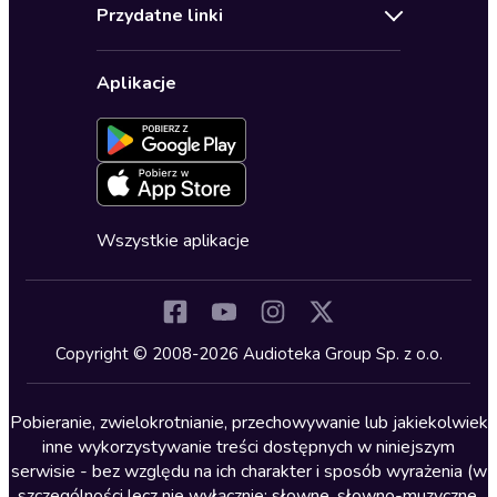
Regulamin
Biografie
Przydatne linki
Karnety
Polityka prywatności
Biznes, marketing, ekonomia
Wybierz wersję językową
Karty upominkowe
Ustawienia prywatności
Dla dzieci
Aplikacje
Dołącz do newslettera
Aktywuj kartę
Formularz zgłaszania nielegalnych treści
Dla młodzieży
Blog
Oferta dla firm i bibliotek
Deklaracja dostępności
Erotyczne
Zapowiedzi
Fantastyka
Cykle audiobooków
Horror
Wszystkie aplikacje
Inne języki
Komedia
Kryminały
Copyright © 2008-2026 Audioteka Group Sp. z o.o.
Lektury szkolne
Literatura anglojęzyczna
Pobieranie, zwielokrotnianie, przechowywanie lub jakiekolwiek
inne wykorzystywanie treści dostępnych w niniejszym
Literatura faktu
serwisie - bez względu na ich charakter i sposób wyrażenia (w
szczególności lecz nie wyłącznie: słowne, słowno-muzyczne,