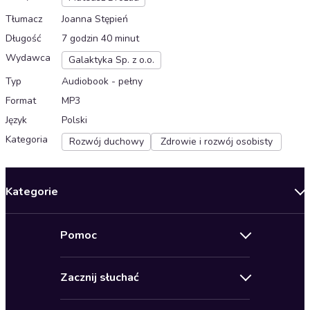
Tłumacz
Joanna Stępień
Długość
7 godzin 40 minut
Wydawca
Galaktyka Sp. z o.o.
Typ
Audiobook - pełny
Format
MP3
Język
Polski
Kategoria
Rozwój duchowy
Zdrowie i rozwój osobisty
Kategorie
Nowości
Pomoc
Oferty specjalne
Kontakt
Bestsellery
Zacznij słuchać
Pomoc
Audioseriale
Audioteka Klub