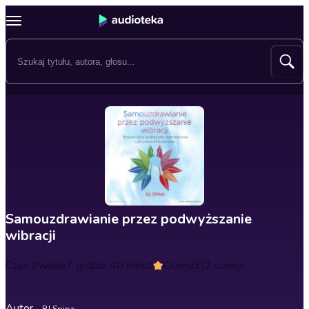
Samouzdrawianie przez podwyższanie
wibracji
Czas trwania
7 godzin 40 minut
Ocena
3
(2 oceny)
Autor