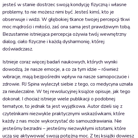
jesteś w stanie dostrzec swoją kondycję fizyczną i własne
problemy, to nie możesz nimi być. Jesteś kimś, kto je
obserwuje i widzi. W głębokiej tkance twojej percepcji tkwi
moc mądrości i miłości, zaś ona sama jest prawdziwym tobą.
Bezustannie istniejąca percepcja ożywia twój wewnętrzny
dialog, ciało fizyczne i każdą dysharmonię, której
doświadczasz.
Istnieje coraz więcej badań naukowych, których wyniki
dowodzą, że nasze emocje, a co za tym idzie – również
wibracje, mają bezpośredni wpływ na nasze samopoczucie i
zdrowie. RJ Spina wyleczył siebie z tego, co medycyna uznała
za nieuleczalne. W tej rewolucyjnej książce opisuje, jak tego
dokonał. I chociaż istnieje wiele publikacji o podobnej
tematyce, to jednak ta jest wyjątkowa. Autor dzieli się z
czytelnikami niezwykle praktycznymi wskazówkami, które
każdy z nas może wykorzystać do samouzdrawiania. Nie
jesteśmy bezradni – jesteśmy niezwykłymi istotami, które
uczą się aktywować swoją potężną moc. Z tej książki dowiesz