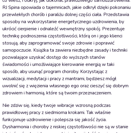
co wiesz, i odkryj, jak dokonać prawdziwego samouzdrowienia.
RJ Spina opowiada o tajemnicach, jakie odkrył dzięki pokonaniu
przewlekłych chorób i paraliżu dolnej części ciała. Przedstawia
sposoby na wykorzystanie energetycznego uzdrowienia, by
ukrócić cierpienie i odnaleźć wewnętrzny spokój. Prezentuje
technikę podnoszenia częstotliwości, którą on i jego klienci
stosują, aby zaprogramować swoje zdrowie i poprawić
samopoczucie. Książka ta zawiera niezbędne zasady i techniki
pozwalające uzyskać dostęp do wyższych stanów
świadomości i umożliwiające kierowanie energią w taki
sposób, aby usunąć program choroby. Korzystając z
wizualizacji, medytacji i pracy z mantrami, będziesz mógł
uwolnić się z więzienia własnego ego oraz cieszyć się dobrym
zdrowiem i harmonią, które są twoim przeznaczeniem.
Nie zdziw się, kiedy twoje wibracje wzrosną podczas
prawidłowej pracy z siedmioma krokami. Tak właśnie
funkcjonuje uzdrowienie i polepsza się jakość życia.
Dysharmonia i choroby z niskiej częstotliwości nie są w stanie