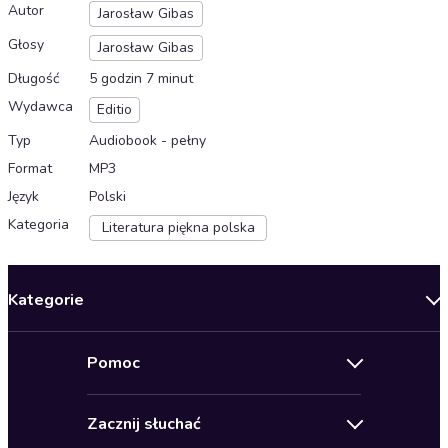
Autor
Jarosław Gibas
Głosy
Jarosław Gibas
Długość
5 godzin 7 minut
Wydawca
Editio
Typ
Audiobook - pełny
Format
MP3
Język
Polski
Kategoria
Literatura piękna polska
Kategorie
Nowości
Pomoc
Oferty specjalne
Kontakt
Bestsellery
Zacznij słuchać
Pomoc
Audioseriale