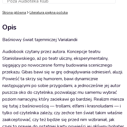
Poza Audioteka Klub
Dodaj do koszyka
Strona główna
Literatura piękna polska
Opis
Baśniowy świat tajemniczej Varialandii
Audiobook czytany przez autora. Koncepcje teatru
Stanisławskiego, aż po teatr uliczny, eksperymentalny,
sięgający po nowoczesne formy budowania scenicznego
przekazu. Gibas bawi się w grę odnajdywania odniesień, aluzji.
Powieść ta skrzy się humorem, bawi dynamicznie
następującymi po sobie przygodami, a jednocześnie jej autor
puszcza oko do czytelnika, pozwalając mu samemu wybrać
poziom narracyjny, który zaciekawi go bardziej. Realizm miesza
się tutaj z baśniowością — trollami, elfami i krasnoludami — i
tylko od czytelnika zależy, czy zechce ten świat takim właśnie
zaakceptować, czy też będzie się przed nim wzbraniał, jak
czyni to prawie do ostatniej karty powieści jej główny bohater