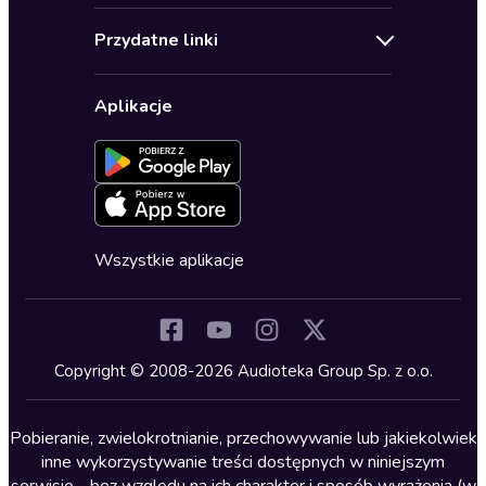
Audioteka Klub
Regulamin
Biografie
Przydatne linki
Karnety
Polityka prywatności
Biznes, marketing, ekonomia
Wybierz wersję językową
Karty upominkowe
Ustawienia prywatności
Dla dzieci
Aplikacje
Dołącz do newslettera
Aktywuj kartę
Formularz zgłaszania nielegalnych treści
Dla młodzieży
Blog
Oferta dla firm i bibliotek
Deklaracja dostępności
Erotyczne
Zapowiedzi
Fantastyka
Cykle audiobooków
Horror
Wszystkie aplikacje
Inne języki
Komedia
Kryminały
Copyright © 2008-2026 Audioteka Group Sp. z o.o.
Lektury szkolne
Literatura anglojęzyczna
Pobieranie, zwielokrotnianie, przechowywanie lub jakiekolwiek
inne wykorzystywanie treści dostępnych w niniejszym
Literatura faktu