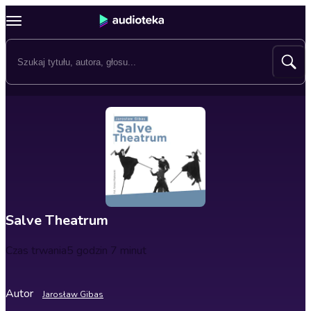
Salve Theatrum
Czas trwania
5 godzin 7 minut
Autor
Jarosław Gibas