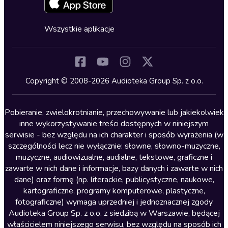
Fantastyka
Cykle audiobooków
Horror
Wszystkie aplikacje
Inne języki
Komedia
Kryminały
Copyright © 2008-2026 Audioteka Group Sp. z o.o.
Lektury szkolne
Literatura anglojęzyczna
Pobieranie, zwielokrotnianie, przechowywanie lub jakiekolwiek
inne wykorzystywanie treści dostępnych w niniejszym
Literatura faktu
serwisie - bez względu na ich charakter i sposób wyrażenia (w
szczególności lecz nie wyłącznie: słowne, słowno-muzyczne,
Literatura obyczajowa
muzyczne, audiowizualne, audialne, tekstowe, graficzne i
Literatura piękna obca
zawarte w nich dane i informacje, bazy danych i zawarte w nich
dane) oraz formę (np. literackie, publicystyczne, naukowe,
Literatura piękna polska
kartograficzne, programy komputerowe, plastyczne,
Nagrania relaksacyjne
fotograficzne) wymaga uprzedniej i jednoznacznej zgody
Audioteka Group Sp. z o.o. z siedzibą w Warszawie, będącej
Nauka języków
właścicielem niniejszego serwisu, bez względu na sposób ich