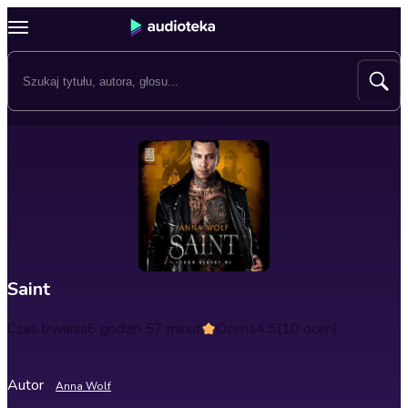
Saint
Czas trwania
6 godzin 57 minut
Ocena
4.5
(10 ocen)
Autor
Anna Wolf