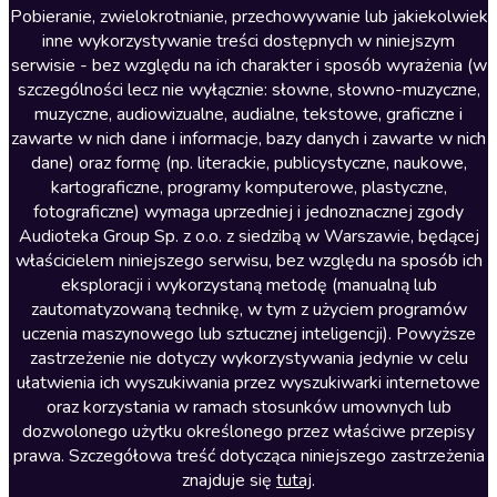
Literatura anglojęzyczna
Pobieranie, zwielokrotnianie, przechowywanie lub jakiekolwiek
inne wykorzystywanie treści dostępnych w niniejszym
Literatura faktu
serwisie - bez względu na ich charakter i sposób wyrażenia (w
szczególności lecz nie wyłącznie: słowne, słowno-muzyczne,
Literatura obyczajowa
muzyczne, audiowizualne, audialne, tekstowe, graficzne i
Literatura piękna obca
zawarte w nich dane i informacje, bazy danych i zawarte w nich
dane) oraz formę (np. literackie, publicystyczne, naukowe,
Literatura piękna polska
kartograficzne, programy komputerowe, plastyczne,
Nagrania relaksacyjne
fotograficzne) wymaga uprzedniej i jednoznacznej zgody
Audioteka Group Sp. z o.o. z siedzibą w Warszawie, będącej
Nauka języków
właścicielem niniejszego serwisu, bez względu na sposób ich
Nauki humanistyczne
eksploracji i wykorzystaną metodę (manualną lub
zautomatyzowaną technikę, w tym z użyciem programów
Podcasty i audycje
uczenia maszynowego lub sztucznej inteligencji). Powyższe
Polityka
zastrzeżenie nie dotyczy wykorzystywania jedynie w celu
ułatwienia ich wyszukiwania przez wyszukiwarki internetowe
Prasa
oraz korzystania w ramach stosunków umownych lub
Religia
dozwolonego użytku określonego przez właściwe przepisy
prawa. Szczegółowa treść dotycząca niniejszego zastrzeżenia
Romans
znajduje się
tutaj
.