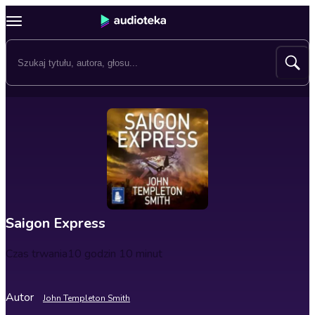
Saigon Express
Czas trwania
10 godzin 10 minut
Autor
John Templeton Smith