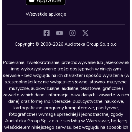
Fantastyka
Cykle audiobooków
Horror
Wszystkie aplikacje
Inne języki
Komedia
Kryminały
Copyright © 2008-2026 Audioteka Group Sp. z o.o.
Lektury szkolne
Literatura anglojęzyczna
Pobieranie, zwielokrotnianie, przechowywanie lub jakiekolwiek
inne wykorzystywanie treści dostępnych w niniejszym
Literatura faktu
serwisie - bez względu na ich charakter i sposób wyrażenia (w
szczególności lecz nie wyłącznie: słowne, słowno-muzyczne,
Literatura obyczajowa
muzyczne, audiowizualne, audialne, tekstowe, graficzne i
Literatura piękna obca
zawarte w nich dane i informacje, bazy danych i zawarte w nich
dane) oraz formę (np. literackie, publicystyczne, naukowe,
Literatura piękna polska
kartograficzne, programy komputerowe, plastyczne,
Nagrania relaksacyjne
fotograficzne) wymaga uprzedniej i jednoznacznej zgody
Audioteka Group Sp. z o.o. z siedzibą w Warszawie, będącej
Nauka języków
właścicielem niniejszego serwisu, bez względu na sposób ich