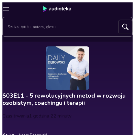
S03E11 - 5 rewolucyjnych metod w rozwoju
osobistym, coachingu i terapii
Czas trwania
1 godzina 22 minuty
Autor