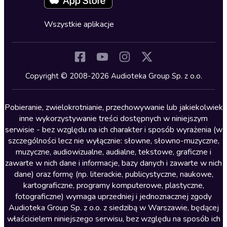
Fantastyka
Cykle audiobooków
Horror
Wszystkie aplikacje
Inne języki
Komedia
Kryminały
Copyright © 2008-2026 Audioteka Group Sp. z o.o.
Lektury szkolne
Literatura anglojęzyczna
Pobieranie, zwielokrotnianie, przechowywanie lub jakiekolwiek
inne wykorzystywanie treści dostępnych w niniejszym
Literatura faktu
serwisie - bez względu na ich charakter i sposób wyrażenia (w
szczególności lecz nie wyłącznie: słowne, słowno-muzyczne,
Literatura obyczajowa
muzyczne, audiowizualne, audialne, tekstowe, graficzne i
Literatura piękna obca
zawarte w nich dane i informacje, bazy danych i zawarte w nich
dane) oraz formę (np. literackie, publicystyczne, naukowe,
Literatura piękna polska
kartograficzne, programy komputerowe, plastyczne,
Nagrania relaksacyjne
fotograficzne) wymaga uprzedniej i jednoznacznej zgody
Audioteka Group Sp. z o.o. z siedzibą w Warszawie, będącej
Nauka języków
właścicielem niniejszego serwisu, bez względu na sposób ich