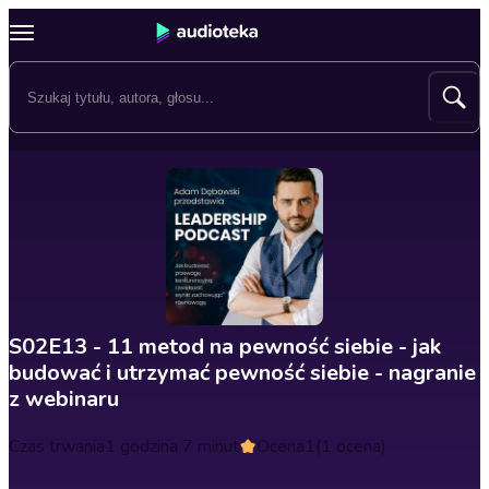
S02E13 - 11 metod na pewność siebie - jak
budować i utrzymać pewność siebie - nagranie
z webinaru
Czas trwania
1 godzina 7 minut
Ocena
1
(1 ocena)