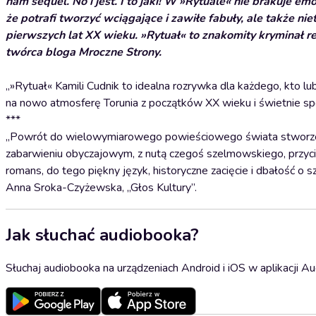
nam sequel. No i jest. I to jaki! W »Rytuale« nie brakuje em
że potrafi tworzyć wciągające i zawiłe fabuły, ale także 
pierwszych lat XX wieku. »Rytuał« to znakomity kryminał retr
twórca bloga Mroczne Strony.
„»Rytuał« Kamili Cudnik to idealna rozrywka dla każdego, kto lu
na nowo atmosferę Torunia z początków XX wieku i świetnie spo
***
„Powrót do wielowymiarowego powieściowego świata stworzone
zabarwieniu obyczajowym, z nutą czegoś szelmowskiego, przycią
romans, do tego piękny język, historyczne zacięcie i dbałość o s
Anna Sroka-Czyżewska, „Głos Kultury”.
Jak słuchać audiobooka?
Słuchaj audiobooka na urządzeniach Android i iOS w aplikacji Au