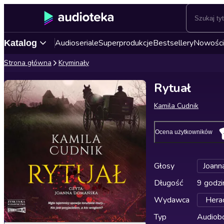
Audioseriale
Superprodukcje
Bestsellery
Nowości
Katalog
Strona główna
Kryminały
Rytuał
Kamila Cudnik
Ocena użytkowników
Głosy
Joann
Długość
9 godzi
Wydawca
Herac
Typ
Audiobo