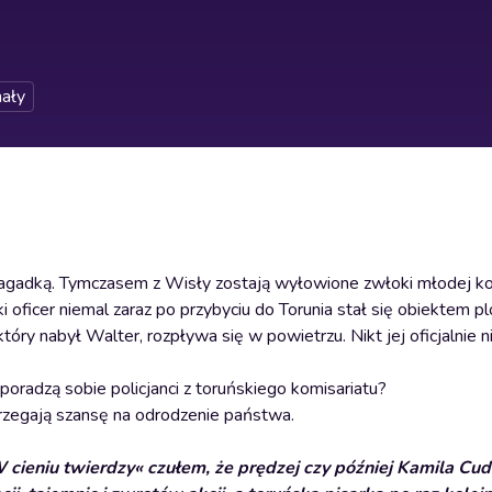
ały
agadką. Tymczasem z Wisły zostają wyłowione zwłoki młodej ko
 oficer niemal zaraz po przybyciu do Torunia stał się obiektem p
tóry nabył Walter, rozpływa się w powietrzu. Nikt jej oficjalnie ni
poradzą sobie policjanci z toruńskiego komisariatu?
trzegają szansę na odrodzenie państwa.
W cieniu twierdzy« czułem, że prędzej czy później Kamila Cu