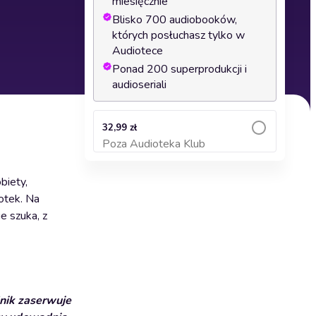
miesięcznie
Blisko 700 audiobooków,
których posłuchasz tylko w
Audiotece
Ponad 200 superprodukcji i
audioseriali
32,99 zł
Poza Audioteka Klub
Dodaj do koszyka
biety,
lotek. Na
e szuka, z
dnik zaserwuje