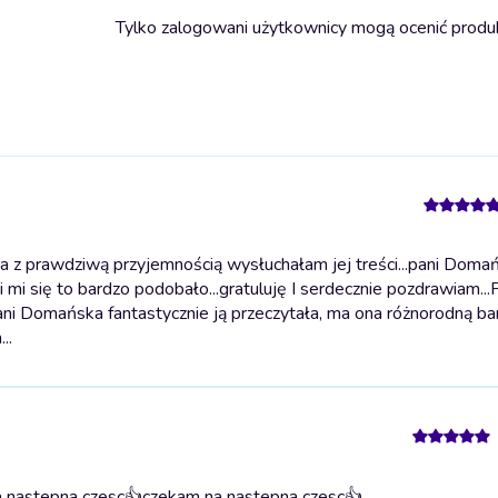
Tylko zalogowani użytkownicy mogą ocenić produ
a z prawdziwą przyjemnością wysłuchałam jej treści...pani Doma
 mi się to bardzo podobało...gratuluję I serdecznie pozdrawiam...
pani Domańska fantastycznie ją przeczytała, ma ona różnorodną ba
..
a nastepna czesc👍
czekam na nastepna czesc👍