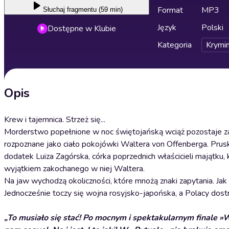
Format
MP3
Słuchaj
fragmentu (59 min)
Język
Polski
Dostępne w Klubie
Kategoria
Krymin
Opis
Krew i tajemnica. Strzeż się...
Morderstwo popełnione w noc świętojańską wciąż pozostaje z
rozpoznane jako ciało pokojówki Waltera von Offenberga. Pruski
dodatek Luiza Zagórska, córka poprzednich właścicieli majątku, k
wyjątkiem zakochanego w niej Waltera.
Na jaw wychodzą okoliczności, które mnożą znaki zapytania. Jak 
Jednocześnie toczy się wojna rosyjsko-japońska, a Polacy dos
„To musiało się stać! Po mocnym i spektakularnym finale »