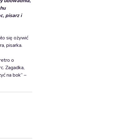
jny udowadnia,
chu
, pisarz i
ało się ożywić
a, pisarka.
retro o
rc. Zagadka,
żyć na bok” –