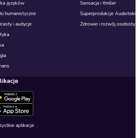
ka języków
Sensacja i thriller
ki humanistyczne
Superprodukcje Audioteki
casty i audycje
Zdrowie i rozwój osobisty
ityka
sa
gia
mans
likacje
ystkie aplikacje