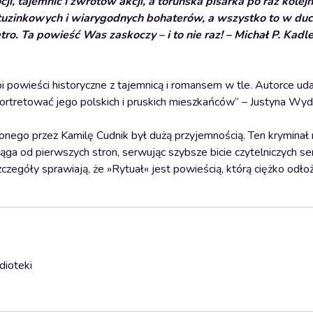
ocji, tajemnic i zwrotów akcji, a toruńska pisarka po raz kole
nietuzinkowych i wiarygodnych bohaterów, a wszystko to w du
o. Ta powieść Was zaskoczy – i to nie raz! – Michał P. Kadlec
bi powieści historyczne z tajemnicą i romansem w tle. Autorce ud
rtretować jego polskich i pruskich mieszkańców” – Justyna Wydr
go przez Kamilę Cudnik był dużą przyjemnością. Ten kryminał 
ga od pierwszych stron, serwując szybsze bicie czytelniczych se
zczegóły sprawiają, że »Rytuał« jest powieścią, którą ciężko odło
dioteki