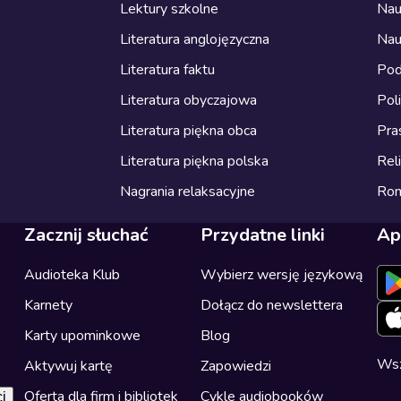
Lektury szkolne
Nau
Literatura anglojęzyczna
Nau
Literatura faktu
Pod
Literatura obyczajowa
Pol
Literatura piękna obca
Pra
Literatura piękna polska
Reli
Nagrania relaksacyjne
Ro
Zacznij słuchać
Przydatne linki
Ap
Audioteka Klub
Wybierz wersję językową
Karnety
Dołącz do newslettera
Karty upominkowe
Blog
Wsz
Aktywuj kartę
Zapowiedzi
Oferta dla firm i bibliotek
Cykle audiobooków
i