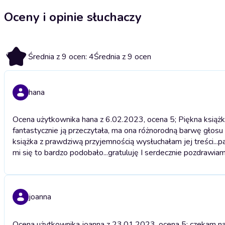
Oceny i opinie słuchaczy
4
Średnia z 9 ocen: 4
Średnia z 9 ocen
hana
Ocena użytkownika hana z 6.02.2023, ocena 5; Piękna książk
fantastycznie ją przeczytała, ma ona różnorodną barwę głosu i
książka z prawdziwą przyjemnością wysłuchałam jej treści...
mi się to bardzo podobało...gratuluję I serdecznie pozdrawiam.
joanna
Ocena użytkownika joanna z 23.01.2023, ocena 5; czekam n