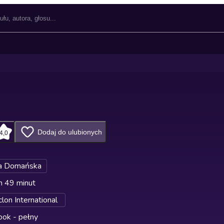
Dodaj do ulubionych
4,0
a Domańska
n 49 minut
lon International
ok - pełny