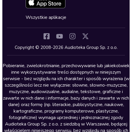
Zapowiedzi
Fantastyka
Cykle audiobooków
Horror
Wszystkie aplikacje
Inne języki
Komedia
Kryminały
Copyright © 2008-2026 Audioteka Group Sp. z o.o.
Lektury szkolne
Literatura anglojęzyczna
Pobieranie, zwielokrotnianie, przechowywanie lub jakiekolwiek
inne wykorzystywanie treści dostępnych w niniejszym
Literatura faktu
serwisie - bez względu na ich charakter i sposób wyrażenia (w
szczególności lecz nie wyłącznie: słowne, słowno-muzyczne,
Literatura obyczajowa
muzyczne, audiowizualne, audialne, tekstowe, graficzne i
Literatura piękna obca
zawarte w nich dane i informacje, bazy danych i zawarte w nich
dane) oraz formę (np. literackie, publicystyczne, naukowe,
Literatura piękna polska
kartograficzne, programy komputerowe, plastyczne,
Nagrania relaksacyjne
fotograficzne) wymaga uprzedniej i jednoznacznej zgody
Audioteka Group Sp. z o.o. z siedzibą w Warszawie, będącej
Nauka języków
właścicielem niniejszego serwisu, bez względu na sposób ich