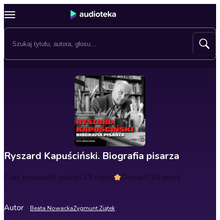
Ryszard Kapuściński. Biografia pisarza
Czas trwania
19 godzin 19 minut
Ocena
3
(10 ocen)
Autor
Beata Nowacka
Zygmunt Ziątek