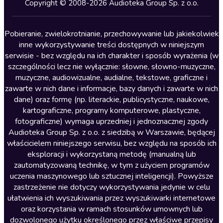
Kryminały
Copyright © 2008-2026 Audioteka Group Sp. z o.o.
Lektury szkolne
Literatura anglojęzyczna
Pobieranie, zwielokrotnianie, przechowywanie lub jakiekolwiek
inne wykorzystywanie treści dostępnych w niniejszym
Literatura faktu
serwisie - bez względu na ich charakter i sposób wyrażenia (w
szczególności lecz nie wyłącznie: słowne, słowno-muzyczne,
Literatura obyczajowa
muzyczne, audiowizualne, audialne, tekstowe, graficzne i
Literatura piękna obca
zawarte w nich dane i informacje, bazy danych i zawarte w nich
dane) oraz formę (np. literackie, publicystyczne, naukowe,
Literatura piękna polska
kartograficzne, programy komputerowe, plastyczne,
Nagrania relaksacyjne
fotograficzne) wymaga uprzedniej i jednoznacznej zgody
Audioteka Group Sp. z o.o. z siedzibą w Warszawie, będącej
Nauka języków
właścicielem niniejszego serwisu, bez względu na sposób ich
Nauki humanistyczne
eksploracji i wykorzystaną metodę (manualną lub
zautomatyzowaną technikę, w tym z użyciem programów
Podcasty i audycje
uczenia maszynowego lub sztucznej inteligencji). Powyższe
Polityka
zastrzeżenie nie dotyczy wykorzystywania jedynie w celu
ułatwienia ich wyszukiwania przez wyszukiwarki internetowe
Prasa
oraz korzystania w ramach stosunków umownych lub
Religia
dozwolonego użytku określonego przez właściwe przepisy