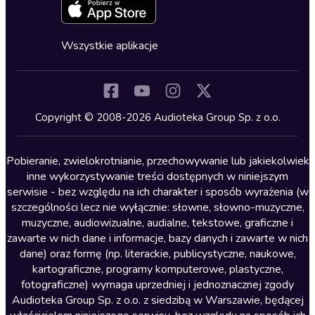
Zapowiedzi
Fantastyka
Cykle audiobooków
Horror
Wszystkie aplikacje
Inne języki
Komedia
Kryminały
Copyright © 2008-2026 Audioteka Group Sp. z o.o.
Lektury szkolne
Literatura anglojęzyczna
Pobieranie, zwielokrotnianie, przechowywanie lub jakiekolwiek
inne wykorzystywanie treści dostępnych w niniejszym
Literatura faktu
serwisie - bez względu na ich charakter i sposób wyrażenia (w
szczególności lecz nie wyłącznie: słowne, słowno-muzyczne,
Literatura obyczajowa
muzyczne, audiowizualne, audialne, tekstowe, graficzne i
Literatura piękna obca
zawarte w nich dane i informacje, bazy danych i zawarte w nich
dane) oraz formę (np. literackie, publicystyczne, naukowe,
Literatura piękna polska
kartograficzne, programy komputerowe, plastyczne,
Nagrania relaksacyjne
fotograficzne) wymaga uprzedniej i jednoznacznej zgody
Audioteka Group Sp. z o.o. z siedzibą w Warszawie, będącej
Nauka języków