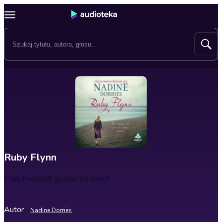
Ruby Flynn
Czas trwania
9 godzin 55 minut
Autor
Nadine Dorries