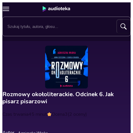
Rozmowy okołoliterackie. Odcinek 6. Jak
pisarz pisarzowi
Czas trwania
45 minut
Ocena
3
(2 oceny)
Autor