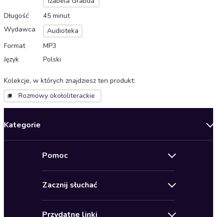
Izabela Grabda
Długość
45 minut
Wydawca
Audioteka
Format
MP3
Język
Polski
Kolekcje, w których znajdziesz ten produkt
:
Rozmowy okołoliterackie
Kategorie
Nowości
Pomoc
Oferty specjalne
Kontakt
Bestsellery
Zacznij słuchać
Pomoc
Audioseriale
Audioteka Klub
Regulamin
Biografie
Przydatne linki