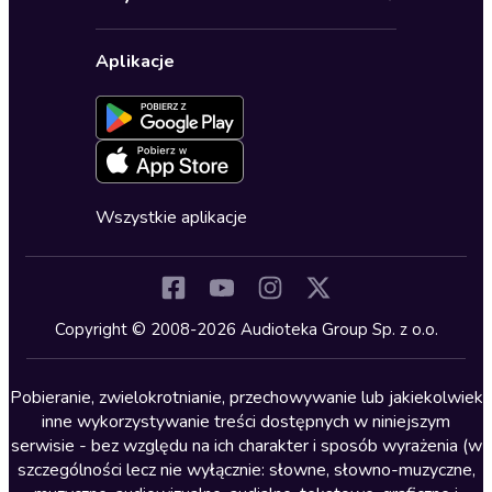
Karnety
Polityka prywatności
Biznes, marketing, ekonomia
Wybierz wersję językową
Karty upominkowe
Ustawienia prywatności
Dla dzieci
Aplikacje
Dołącz do newslettera
Aktywuj kartę
Formularz zgłaszania nielegalnych treści
Dla młodzieży
Blog
Oferta dla firm i bibliotek
Deklaracja dostępności
Erotyczne
Zapowiedzi
Fantastyka
Cykle audiobooków
Horror
Wszystkie aplikacje
Inne języki
Komedia
Kryminały
Copyright © 2008-2026 Audioteka Group Sp. z o.o.
Lektury szkolne
Literatura anglojęzyczna
Pobieranie, zwielokrotnianie, przechowywanie lub jakiekolwiek
inne wykorzystywanie treści dostępnych w niniejszym
Literatura faktu
serwisie - bez względu na ich charakter i sposób wyrażenia (w
szczególności lecz nie wyłącznie: słowne, słowno-muzyczne,
Literatura obyczajowa