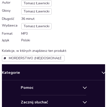
Autor
Tomasz Ławnicki
Głosy
Tomasz Ławnicki
Długość
36 minut
Wydawca
Tomasz Ławnicki
Format
MP3
Język
Polski
Kolekcje, w których znajdziesz ten produkt
:
MORDERSTWO (NIE)DOSKONAŁE
Kategorie
Nowości
Pomoc
Oferty specjalne
Kontakt
Bestsellery
Zacznij słuchać
Pomoc