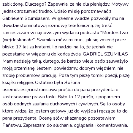
zabił żonę. Dlaczego? Zapewnia, że nie dla pieniędzy. Motywy
jednak zrozumieć trudno. Udało mi się porozmawiać z
Gabrielem Szumilasem. Więzienne władze pozwoliły mu na
dwudziestominutową rozmowę telefoniczną. Jej treść
zamieszczam w najnowszym wydaniu podcastu "Morderstwo
(nie)doskonałe". Szumilas mówi mi m.in., jak się zmienił przez
blisko 17 lat za kratami. I o nadziei na to, że jednak nie
pozostanie w więzieniu do końca życia. GABRIEL SZUMILAS
Mam nadzieję taką, dlatego, że bardzo wiele osób zauważyło
moją przemianę. Jestem, powiedzmy, dobrym więźniem, nie
zrobię problemów, pracuję. Poza tym piszę tomiki poezji, piszę
książki religijne. Ostatnio była złożona
osiemdziesięciostronicowa prośba do pana prezydenta o
zastosowanie prawa łaski. Było to 12 próśb, z poparciem
osób godnych zaufania duchownych i cywilnych. Są to osoby,
które widzą, że jestem gotowy już do wyjścia i ręczą za to do
pana prezydenta. Ocenę słów skazanego pozostawiam
Państwu. Zapraszam do słuchania, oglądania i komentowania.