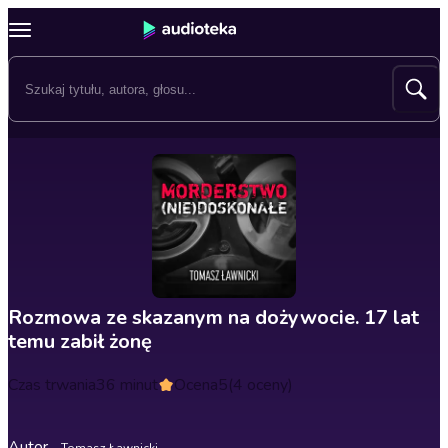
Rozmowa ze skazanym na dożywocie. 17 lat
temu zabił żonę
Czas trwania
36 minut
Ocena
5
(4 oceny)
Autor