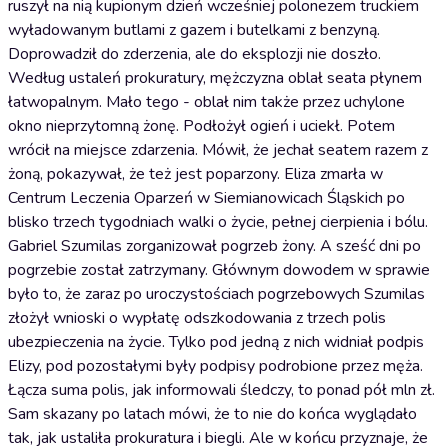
ruszył na nią kupionym dzień wcześniej polonezem truckiem
wyładowanym butlami z gazem i butelkami z benzyną.
Doprowadził do zderzenia, ale do eksplozji nie doszło.
Według ustaleń prokuratury, mężczyzna oblał seata płynem
łatwopalnym. Mało tego - oblał nim także przez uchylone
okno nieprzytomną żonę. Podłożył ogień i uciekł. Potem
wrócił na miejsce zdarzenia. Mówił, że jechał seatem razem z
żoną, pokazywał, że też jest poparzony. Eliza zmarła w
Centrum Leczenia Oparzeń w Siemianowicach Śląskich po
blisko trzech tygodniach walki o życie, pełnej cierpienia i bólu.
Gabriel Szumilas zorganizował pogrzeb żony. A sześć dni po
pogrzebie został zatrzymany. Głównym dowodem w sprawie
było to, że zaraz po uroczystościach pogrzebowych Szumilas
złożył wnioski o wypłatę odszkodowania z trzech polis
ubezpieczenia na życie. Tylko pod jedną z nich widniał podpis
Elizy, pod pozostałymi były podpisy podrobione przez męża.
Łącza suma polis, jak informowali śledczy, to ponad pół mln zł.
Sam skazany po latach mówi, że to nie do końca wyglądało
tak, jak ustaliła prokuratura i biegli. Ale w końcu przyznaje, że