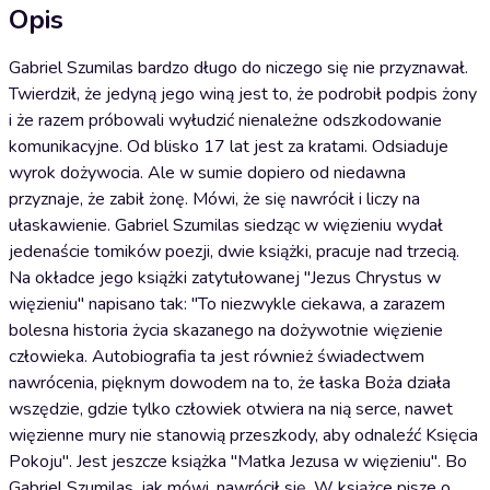
Opis
Gabriel Szumilas bardzo długo do niczego się nie przyznawał.
Twierdził, że jedyną jego winą jest to, że podrobił podpis żony
i że razem próbowali wyłudzić nienależne odszkodowanie
komunikacyjne. Od blisko 17 lat jest za kratami. Odsiaduje
wyrok dożywocia. Ale w sumie dopiero od niedawna
przyznaje, że zabił żonę. Mówi, że się nawrócił i liczy na
ułaskawienie. Gabriel Szumilas siedząc w więzieniu wydał
jedenaście tomików poezji, dwie książki, pracuje nad trzecią.
Na okładce jego książki zatytułowanej "Jezus Chrystus w
więzieniu" napisano tak: "To niezwykle ciekawa, a zarazem
bolesna historia życia skazanego na dożywotnie więzienie
człowieka. Autobiografia ta jest również świadectwem
nawrócenia, pięknym dowodem na to, że łaska Boża działa
wszędzie, gdzie tylko człowiek otwiera na nią serce, nawet
więzienne mury nie stanowią przeszkody, aby odnaleźć Księcia
Pokoju". Jest jeszcze książka "Matka Jezusa w więzieniu". Bo
Gabriel Szumilas, jak mówi, nawrócił się. W książce pisze o