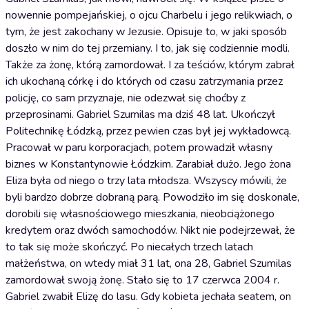
nowennie pompejańskiej, o ojcu Charbelu i jego relikwiach, o
tym, że jest zakochany w Jezusie. Opisuje to, w jaki sposób
doszło w nim do tej przemiany. I to, jak się codziennie modli.
Także za żonę, którą zamordował. I za teściów, którym zabrał
ich ukochaną córkę i do których od czasu zatrzymania przez
policję, co sam przyznaje, nie odezwał się choćby z
przeprosinami. Gabriel Szumilas ma dziś 48 lat. Ukończył
Politechnikę Łódzką, przez pewien czas był jej wykładowcą.
Pracował w paru korporacjach, potem prowadził własny
biznes w Konstantynowie Łódzkim. Zarabiał dużo. Jego żona
Eliza była od niego o trzy lata młodsza. Wszyscy mówili, że
byli bardzo dobrze dobraną parą. Powodziło im się doskonale,
dorobili się własnościowego mieszkania, nieobciążonego
kredytem oraz dwóch samochodów. Nikt nie podejrzewał, że
to tak się może skończyć. Po niecałych trzech latach
małżeństwa, on wtedy miał 31 lat, ona 28, Gabriel Szumilas
zamordował swoją żonę. Stało się to 17 czerwca 2004 r.
Gabriel zwabił Elizę do lasu. Gdy kobieta jechała seatem, on