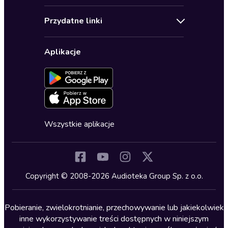
Audioseriale
Audioteka Klub
Regulamin
Biografie
Przydatne linki
Karnety
Polityka prywatności
Biznes, marketing, ekonomia
Wybierz wersję językową
Karty upominkowe
Ustawienia prywatności
Dla dzieci
Aplikacje
Dołącz do newslettera
Aktywuj kartę
Formularz zgłaszania nielegalnych treści
Dla młodzieży
Blog
Oferta dla firm i bibliotek
Deklaracja dostępności
Erotyczne
Zapowiedzi
Fantastyka
Cykle audiobooków
Horror
Wszystkie aplikacje
Inne języki
Komedia
Kryminały
Copyright © 2008-2026 Audioteka Group Sp. z o.o.
Lektury szkolne
Literatura anglojęzyczna
Pobieranie, zwielokrotnianie, przechowywanie lub jakiekolwiek
inne wykorzystywanie treści dostępnych w niniejszym
Literatura faktu