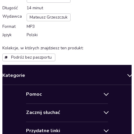
Długość
14 minut
Wydawca
Mateusz Grzeszczuk
Format
MP3
Język
Polski
Kolekcje, w których znajdziesz ten produkt
:
Podróż bez paszportu
Kategorie
Nowości
Pomoc
Oferty specjalne
Kontakt
Bestsellery
Zacznij słuchać
Pomoc
Audioseriale
Audioteka Klub
Regulamin
Biografie
Przydatne linki