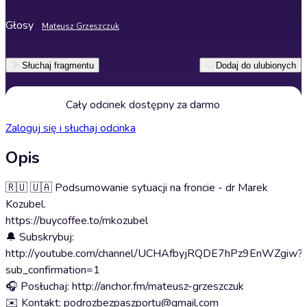
Głosy
Mateusz Grzeszczuk
Słuchaj fragmentu
Dodaj do ulubionych
Cały odcinek dostępny za darmo
Zaloguj się i słuchaj odcinka
Opis
🇷🇺 🇺🇦 Podsumowanie sytuacji na froncie - dr Marek
Kozubel.
https://buycoffee.to/mkozubel
🔔 Subskrybuj:
http://youtube.com/channel/UCHAfbyjRQDE7hPz9EnWZgiw?
sub_confirmation=1
🎧 Posłuchaj: http://anchor.fm/mateusz-grzeszczuk
✉️ Kontakt: podrozbezpaszportu@gmail.com