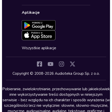
Karnety
Polityka prywatności
Biznes, marketing, ekonomia
Wybierz wersję językową
Karty upominkowe
Ustawienia prywatności
Dla dzieci
Aplikacje
Dołącz do newslettera
Aktywuj kartę
Formularz zgłaszania nielegalnych treści
Dla młodzieży
Blog
Oferta dla firm i bibliotek
Deklaracja dostępności
Erotyczne
Zapowiedzi
Fantastyka
Cykle audiobooków
Horror
Wszystkie aplikacje
Inne języki
Komedia
Kryminały
Copyright © 2008-2026 Audioteka Group Sp. z o.o.
Lektury szkolne
Literatura anglojęzyczna
Pobieranie, zwielokrotnianie, przechowywanie lub jakiekolwiek
inne wykorzystywanie treści dostępnych w niniejszym
Literatura faktu
serwisie - bez względu na ich charakter i sposób wyrażenia (w
szczególności lecz nie wyłącznie: słowne, słowno-muzyczne,
Literatura obyczajowa
muzyczne, audiowizualne, audialne, tekstowe, graficzne i