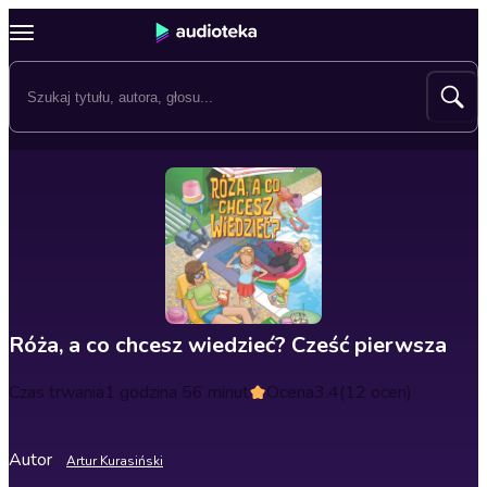
Róża, a co chcesz wiedzieć? Cześć pierwsza
Czas trwania
1 godzina 56 minut
Ocena
3.4
(12 ocen)
Autor
Artur Kurasiński