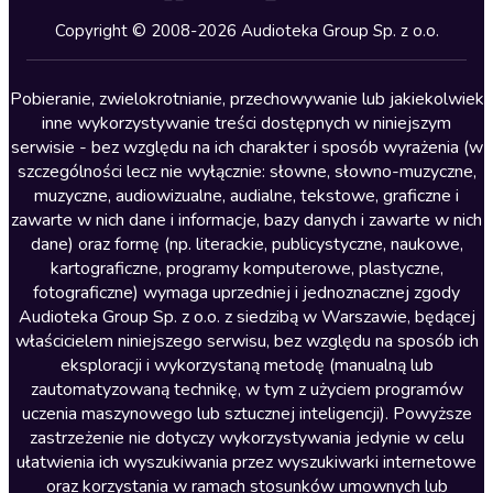
Kryminały
Copyright © 2008-2026 Audioteka Group Sp. z o.o.
Lektury szkolne
Literatura anglojęzyczna
Pobieranie, zwielokrotnianie, przechowywanie lub jakiekolwiek
inne wykorzystywanie treści dostępnych w niniejszym
Literatura faktu
serwisie - bez względu na ich charakter i sposób wyrażenia (w
szczególności lecz nie wyłącznie: słowne, słowno-muzyczne,
Literatura obyczajowa
muzyczne, audiowizualne, audialne, tekstowe, graficzne i
Literatura piękna obca
zawarte w nich dane i informacje, bazy danych i zawarte w nich
dane) oraz formę (np. literackie, publicystyczne, naukowe,
Literatura piękna polska
kartograficzne, programy komputerowe, plastyczne,
Nagrania relaksacyjne
fotograficzne) wymaga uprzedniej i jednoznacznej zgody
Audioteka Group Sp. z o.o. z siedzibą w Warszawie, będącej
Nauka języków
właścicielem niniejszego serwisu, bez względu na sposób ich
Nauki humanistyczne
eksploracji i wykorzystaną metodę (manualną lub
zautomatyzowaną technikę, w tym z użyciem programów
Podcasty i audycje
uczenia maszynowego lub sztucznej inteligencji). Powyższe
Polityka
zastrzeżenie nie dotyczy wykorzystywania jedynie w celu
ułatwienia ich wyszukiwania przez wyszukiwarki internetowe
Prasa
oraz korzystania w ramach stosunków umownych lub