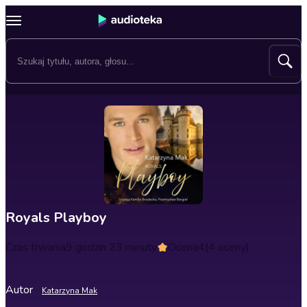
Royals Playboy
Czas trwania
9 godzin 23 minuty
Ocena
4
(4 oceny)
Autor
Katarzyna Mak