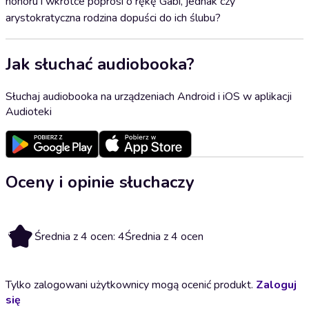
honoru i wkrótce poprosi o rękę Gabi, jednak czy
arystokratyczna rodzina dopuści do ich ślubu?
Jak słuchać audiobooka?
Słuchaj audiobooka na urządzeniach Android i iOS w aplikacji
Audioteki
Oceny i opinie słuchaczy
4
Średnia z 4 ocen: 4
Średnia z 4 ocen
Tylko zalogowani użytkownicy mogą ocenić produkt.
Zaloguj
się