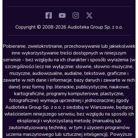
Inne języki
Komedia
Kryminały
Copyright © 2008-2026 Audioteka Group Sp. z o.o.
Lektury szkolne
Literatura anglojęzyczna
Pobieranie, zwielokrotnianie, przechowywanie lub jakiekolwiek
inne wykorzystywanie treści dostępnych w niniejszym
Literatura faktu
serwisie - bez względu na ich charakter i sposób wyrażenia (w
szczególności lecz nie wyłącznie: słowne, słowno-muzyczne,
Literatura obyczajowa
muzyczne, audiowizualne, audialne, tekstowe, graficzne i
Literatura piękna obca
zawarte w nich dane i informacje, bazy danych i zawarte w nich
dane) oraz formę (np. literackie, publicystyczne, naukowe,
Literatura piękna polska
kartograficzne, programy komputerowe, plastyczne,
Nagrania relaksacyjne
fotograficzne) wymaga uprzedniej i jednoznacznej zgody
Audioteka Group Sp. z o.o. z siedzibą w Warszawie, będącej
Nauka języków
właścicielem niniejszego serwisu, bez względu na sposób ich
Nauki humanistyczne
eksploracji i wykorzystaną metodę (manualną lub
zautomatyzowaną technikę, w tym z użyciem programów
Podcasty i audycje
uczenia maszynowego lub sztucznej inteligencji). Powyższe