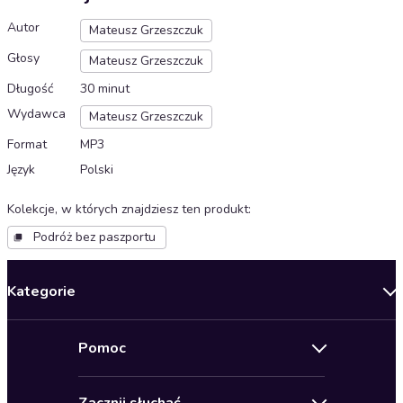
Autor
Mateusz Grzeszczuk
Głosy
Mateusz Grzeszczuk
Długość
30 minut
Wydawca
Mateusz Grzeszczuk
Format
MP3
Język
Polski
Kolekcje, w których znajdziesz ten produkt
:
Podróż bez paszportu
Kategorie
Nowości
Pomoc
Oferty specjalne
Kontakt
Bestsellery