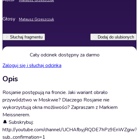
Mateusz Grzeszczuk
Głosy
Mateusz Grzeszczuk
Słuchaj fragmentu
Dodaj do ulubionych
Cały odcinek dostępny za darmo
Zaloguj się i słuchaj odcinka
Opis
Rosjanie postępują na froncie. Jaki wariant obrało
przywództwo w Moskwie? Dlaczego Rosjanie nie
wykorzystują okna możliwości? Zapraszam z Markiem
Meissnerem.
🔔 Subskrybuj:
http://youtube.com/channel/UCHAfbyjRQDE7hPz9EnWZgiw?
sub_confirmation=1