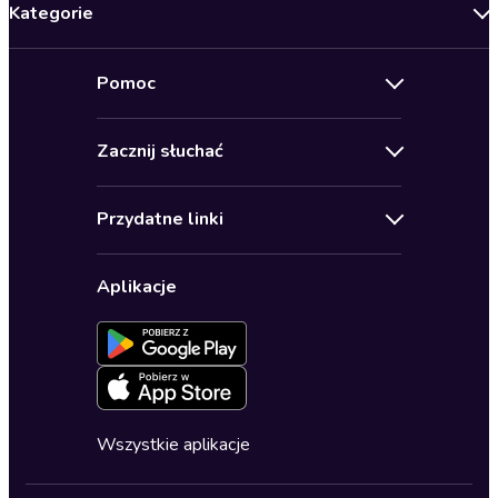
Kategorie
Nowości
Pomoc
Oferty specjalne
Kontakt
Bestsellery
Zacznij słuchać
Pomoc
Audioseriale
Audioteka Klub
Regulamin
Biografie
Przydatne linki
Karnety
Polityka prywatności
Biznes, marketing, ekonomia
Wybierz wersję językową
Karty upominkowe
Ustawienia prywatności
Dla dzieci
Aplikacje
Dołącz do newslettera
Aktywuj kartę
Formularz zgłaszania nielegalnych treści
Dla młodzieży
Blog
Oferta dla firm i bibliotek
Deklaracja dostępności
Erotyczne
Zapowiedzi
Fantastyka
Cykle audiobooków
Horror
Wszystkie aplikacje
Inne języki