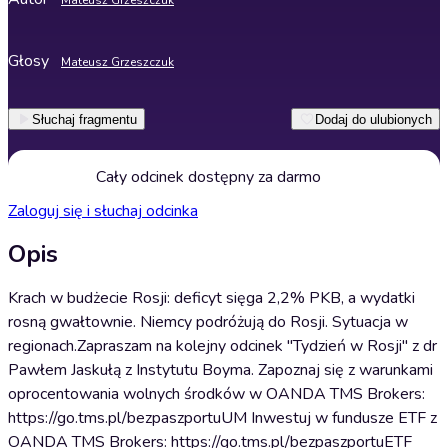
Mateusz Grzeszczuk
Głosy
Mateusz Grzeszczuk
Słuchaj fragmentu
Dodaj do ulubionych
Cały odcinek dostępny za darmo
Zaloguj się i słuchaj odcinka
Opis
Krach w budżecie Rosji: deficyt sięga 2,2% PKB, a wydatki
rosną gwałtownie. Niemcy podróżują do Rosji. Sytuacja w
regionach.Zapraszam na kolejny odcinek "Tydzień w Rosji" z dr
Pawłem Jaskułą z Instytutu Boyma. Zapoznaj się z warunkami
oprocentowania wolnych środków w OANDA TMS Brokers:
https://go.tms.pl/bezpaszportuUM Inwestuj w fundusze ETF z
OANDA TMS Brokers: https://go.tms.pl/bezpaszportuETF