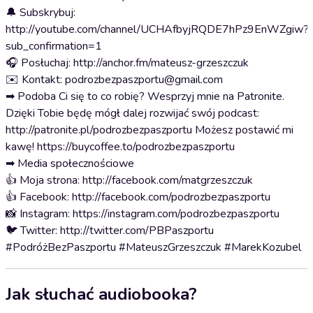
🔔 Subskrybuj:
http://youtube.com/channel/UCHAfbyjRQDE7hPz9EnWZgiw?
sub_confirmation=1
🎧 Posłuchaj: http://anchor.fm/mateusz-grzeszczuk
✉️ Kontakt: podrozbezpaszportu@gmail.com
➡ Podoba Ci się to co robię? Wesprzyj mnie na Patronite.
Dzięki Tobie będę mógł dalej rozwijać swój podcast:
http://patronite.pl/podrozbezpaszportu Możesz postawić mi
kawę! https://buycoffee.to/podrozbezpaszportu
➡ Media społecznościowe
👍 Moja strona: http://facebook.com/matgrzeszczuk
👍 Facebook: http://facebook.com/podrozbezpaszportu
📸 Instagram: https://instagram.com/podrozbezpaszportu
🐦 Twitter: http://twitter.com/PBPaszportu
#PodróżBezPaszportu #MateuszGrzeszczuk #MarekKozubel
Jak słuchać audiobooka?