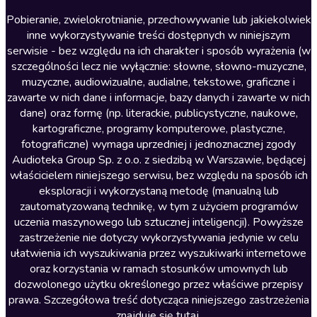
Literatura anglojęzyczna
Pobieranie, zwielokrotnianie, przechowywanie lub jakiekolwiek
inne wykorzystywanie treści dostępnych w niniejszym
Literatura faktu
serwisie - bez względu na ich charakter i sposób wyrażenia (w
szczególności lecz nie wyłącznie: słowne, słowno-muzyczne,
Literatura obyczajowa
muzyczne, audiowizualne, audialne, tekstowe, graficzne i
Literatura piękna obca
zawarte w nich dane i informacje, bazy danych i zawarte w nich
dane) oraz formę (np. literackie, publicystyczne, naukowe,
Literatura piękna polska
kartograficzne, programy komputerowe, plastyczne,
Nagrania relaksacyjne
fotograficzne) wymaga uprzedniej i jednoznacznej zgody
Audioteka Group Sp. z o.o. z siedzibą w Warszawie, będącej
Nauka języków
właścicielem niniejszego serwisu, bez względu na sposób ich
Nauki humanistyczne
eksploracji i wykorzystaną metodę (manualną lub
zautomatyzowaną technikę, w tym z użyciem programów
Podcasty i audycje
uczenia maszynowego lub sztucznej inteligencji). Powyższe
Polityka
zastrzeżenie nie dotyczy wykorzystywania jedynie w celu
ułatwienia ich wyszukiwania przez wyszukiwarki internetowe
Prasa
oraz korzystania w ramach stosunków umownych lub
Religia
dozwolonego użytku określonego przez właściwe przepisy
prawa. Szczegółowa treść dotycząca niniejszego zastrzeżenia
Romans
znajduje się
tutaj
.