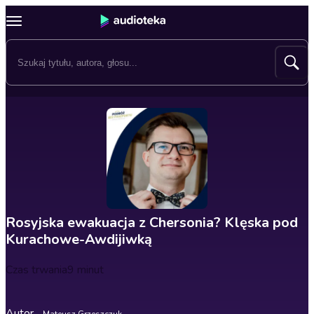
Rosyjska ewakuacja z Chersonia? Klęska pod
Kurachowe-Awdijiwką
Czas trwania
9 minut
Autor