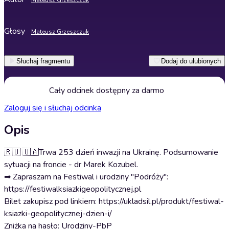
Mateusz Grzeszczuk
Głosy
Mateusz Grzeszczuk
Słuchaj fragmentu
Dodaj do ulubionych
Cały odcinek dostępny za darmo
Zaloguj się i słuchaj odcinka
Opis
🇷🇺 🇺🇦Trwa 253 dzień inwazji na Ukrainę. Podsumowanie
sytuacji na froncie - dr Marek Kozubel.
➡ Zapraszam na Festiwal i urodziny "Podróży":
https://festiwalksiazkigeopolitycznej.pl
Bilet zakupisz pod linkiem: https://ukladsil.pl/produkt/festiwal-
ksiazki-geopolitycznej-dzien-i/
Zniżka na hasło: Urodziny-PbP